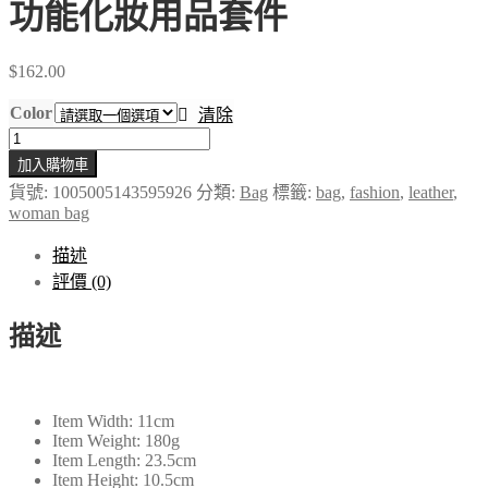
功能化妝用品套件
$
162.00
Color
清除
大
加入購物車
容
貨號:
1005005143595926
分類:
Bag
標籤:
bag
,
fashion
,
leather
,
量
woman bag
旅
行
描述
化
評價 (0)
妝
包
描述
可
攜
式
Item Width:
11cm
皮
Item Weight:
180g
革
Item Length:
23.5cm
Item Height:
10.5cm
化