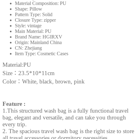
Material Composition:
PU
妝
Shape:
Pillow
包
Pattern Type:
Solid
Closure Type:
zipper
女
Style:
vintage
性
Main Material:
PU
防
Brand Name:
HGIRXV
Origin:
Mainland China
水
CN:
Zhejiang
浴
Item Type:
Cosmetic Cases
室
Material:PU
洗
Size：23.5*10*11cm
漱
袋
Color：White, black, brown, pink
多
功
能
Feature :
化
1.This structured wash bag is a fully functional travel
bag, elegant and versatile, and can take you through
妝
every trip.
用
2. The spacious travel wash bag is the right size to store
品
all travel accessories or dormitory necessities.