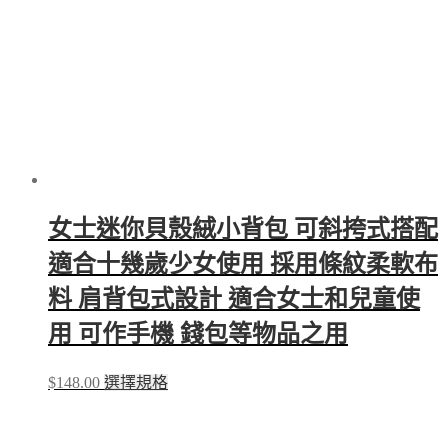
chosen
on
the
product
page
女士迷你貝殼絨小背包 可斜挎式搭配
適合十幾歲少女使用 採用條紋柔軟布
料 肩背包式設計 適合女士和兒童使
用 可作手機 錢包等物品之用
This
$
148.00
選擇規格
product
has
multiple