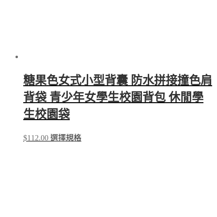
糖果色女式小型背囊 防水拼接撞色肩
背袋 青少年女學生校園背包 休閒學
生校園袋
This
$
112.00
選擇規格
product
has
multiple
variants.
The
options
may
be
chosen