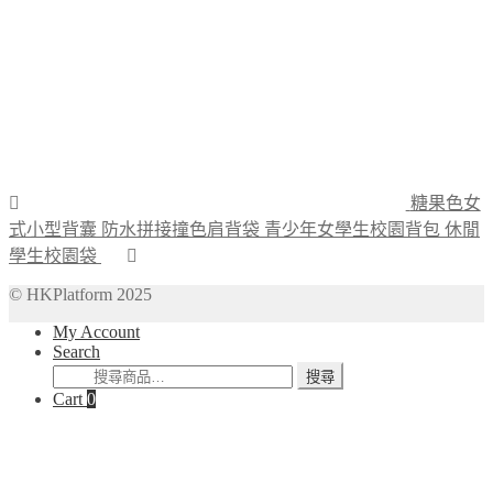
糖果色女
式小型背囊 防水拼接撞色肩背袋 青少年女學生校園背包 休閒
學生校園袋
© HKPlatform 2025
My Account
Search
搜
搜尋
Cart
0
尋
關
鍵
字: