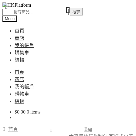
Skip
Skip
to
to
搜
搜尋
navigation
content
尋
Menu
關
首頁
鍵
商店
字:
我的帳戶
購物車
結帳
首頁
商店
我的帳戶
購物車
結帳
$
0.00
0 items
首頁
Bag