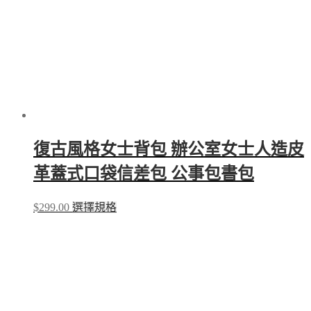
on
the
product
page
復古風格女士背包 辦公室女士人造皮
革蓋式口袋信差包 公事包書包
This
$
299.00
選擇規格
product
has
multiple
variants.
The
options
may
be