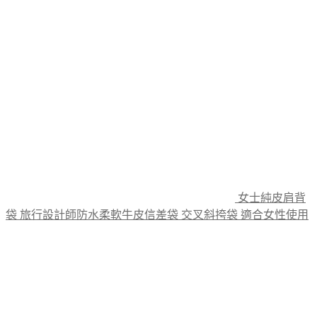
variants.
The
options
may
be
chosen
on
the
product
page
女士純皮肩背
袋 旅行設計師防水柔軟牛皮信差袋 交叉斜挎袋 適合女性使用