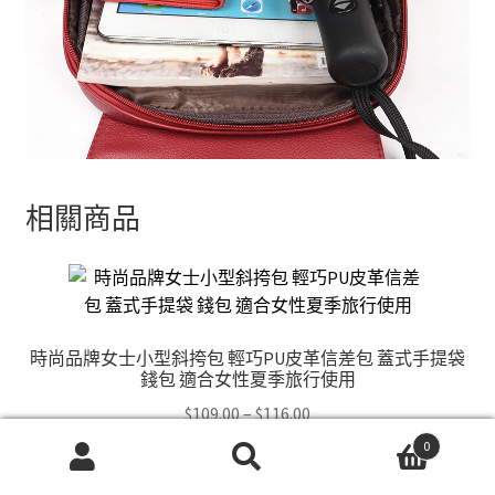
相關商品
時尚品牌女士小型斜挎包 輕巧PU皮革信差包 蓋式手提袋
錢包 適合女性夏季旅行使用
Price
$
109.00
–
$
116.00
range:
0
This
$109.00
選擇規格
搜
搜
product
through