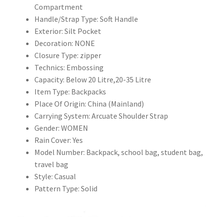
可
Compartment
當
Handle/Strap Type:
Soft Handle
作
Exterior:
Silt Pocket
書
Decoration:
NONE
包
Closure Type:
zipper
使
Technics:
Embossing
用
Capacity:
Below 20 Litre,20-35 Litre
數
Item Type:
Backpacks
量
Place Of Origin:
China (Mainland)
Carrying System:
Arcuate Shoulder Strap
Gender:
WOMEN
Rain Cover:
Yes
Model Number:
Backpack, school bag, student bag,
travel bag
Style:
Casual
Pattern Type:
Solid