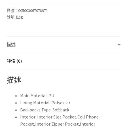
士
皮
貨號:
1005003067078971
分類:
Bag
革
背
包
時
描述
尚
肩
背
評價 (0)
包
適
描述
用
於
旅
Main Material:
PU
行、
Lining Material:
Polyester
上
Backpacks Type:
Softback
學
Interior:
Interior Slot Pocket,Cell Phone
等
Pocket,Interior Zipper Pocket,Interior