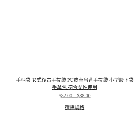
the
product
page
手柄袋 女式復古手提袋 PU皮革肩背手提袋 小型腋下袋
手拿包 適合女性使用
Price
$
82.00
–
$
88.00
range:
This
$82.00
選擇規格
product
through
has
$88.00
multiple
variants.
The