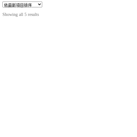
Sorted
Showing all 5 results
by
latest