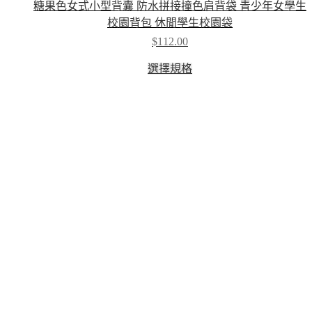
糖果色女式小型背囊 防水拼接撞色肩背袋 青少年女學生
校園背包 休閒學生校園袋
$
112.00
This
選擇規格
product
has
multiple
variants.
The
options
may
be
chosen
on
the
product
page