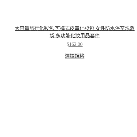
大容量旅行化妝包 可攜式皮革化妝包 女性防水浴室洗漱
袋 多功能化妝用品套件
$
162.00
This
選擇規格
product
has
multiple
variants.
The
options
may
be
chosen
on
the
product
page