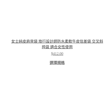
女士純皮肩背袋 旅行設計師防水柔軟牛皮信差袋 交叉斜
挎袋 適合女性使用
$
412.00
This
選擇規格
product
has
multiple
variants.
The
options
may
be
chosen
on