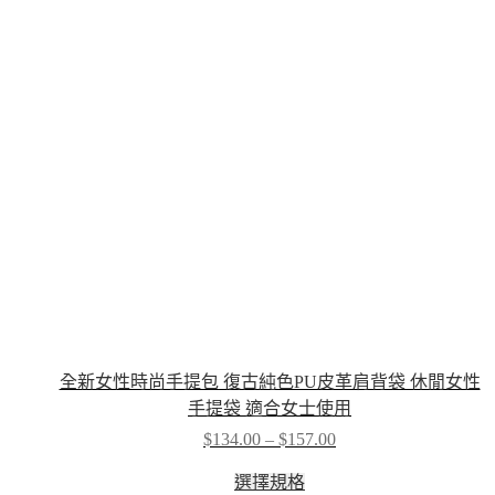
options
may
be
chosen
on
the
product
page
全新女性時尚手提包 復古純色PU皮革肩背袋 休閒女性
手提袋 適合女士使用
Price
$
134.00
–
$
157.00
range:
This
$134.00
選擇規格