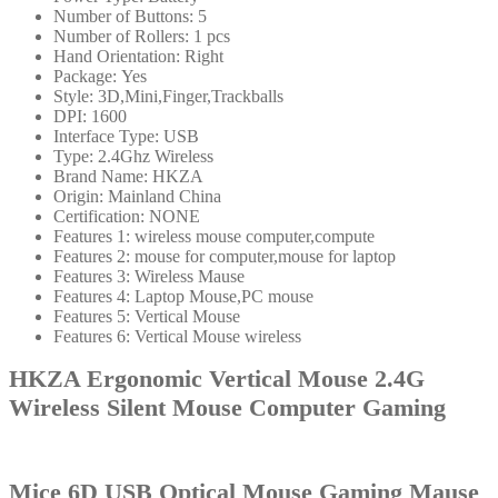
音
Number of Buttons:
5
鼠
Number of Rollers:
1 pcs
Hand Orientation:
Right
標
Package:
Yes
電
Style:
3D,Mini,Finger,Trackballs
腦
DPI:
1600
Interface Type:
USB
遊
Type:
2.4Ghz Wireless
戲
Brand Name:
HKZA
鼠
Origin:
Mainland China
Certification:
NONE
標
Features 1:
wireless mouse computer,compute
6D
Features 2:
mouse for computer,mouse for laptop
USB
Features 3:
Wireless Mause
光
Features 4:
Laptop Mouse,PC mouse
學
Features 5:
Vertical Mouse
Features 6:
Vertical Mouse wireless
鼠
標
HKZA Ergonomic Vertical Mouse 2.4G
遊
Wireless Silent Mouse Computer Gaming
戲
鼠
標
Mice 6D USB Optical Mouse Gaming Mause
適