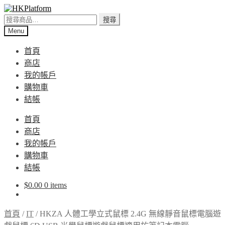
Skip
Skip
to
to
搜
搜尋
navigation
content
尋
Menu
關
首頁
鍵
商店
字:
我的帳戶
購物車
結帳
首頁
商店
我的帳戶
購物車
結帳
$
0.00
0 items
首頁
/
IT
/
HKZA 人體工學立式鼠標 2.4G 無線靜音鼠標電腦遊