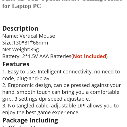
for Laptop PC
用
於
筆
Description
記
本
Name: Vertical Mouse
電
Size:130*81*68mm
腦
Net Weight:85g
數
Battery: 2*1.5V AAA Batteries(
Not included
)
量
Features
1. Easy to use. Intelligent connectivity, no need to
code, plug-and-play.
2. Ergonomic design, can be pressed against your
hand, smooth touch can bring you a comfortable
grip. 3 settings dpi speed adjustable.
3. No tangled cable, adjustable DPI allows you to
enjoy the best game experience.
Package Including