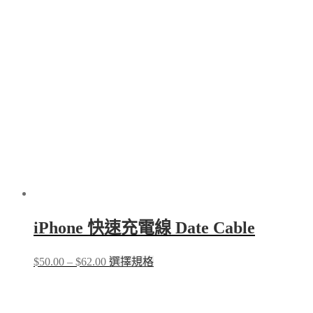
iPhone 快速充電線 Date Cable
Price
This
$
50.00
–
$
62.00
選擇規格
range:
product
$50.00
has
through
multiple
$62.00
variants.