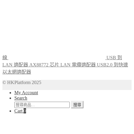
線
USB 到
LAN 適配器 AX88772 芯片 LAN 電纜適配器 USB2.0 到快速
以太網適配器
© HKPlatform 2025
My Account
Search
搜
搜尋
Cart
0
尋
關
鍵
字: