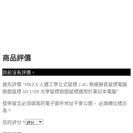
商品評價
目前沒有評價。
搶先評價 “HKZA 人體工學立式鼠標 2.4G 無線靜音鼠標電腦
遊戲鼠標 6D USB 光學鼠標遊戲鼠標適用於筆記本電腦”
發佈留言必須填寫的電子郵件地址不會公開。
必填欄位標示
為
*
您的評分
*