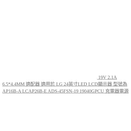
The
options
may
be
chosen
on
the
product
page
19V 2.1A
6.5*4.4MM 適配器 適用於 LG 24英寸LED LCD顯示器 型號為
AP16B-A LCAP26B-E ADS-45FSN-19 19040GPCU 充電器電源