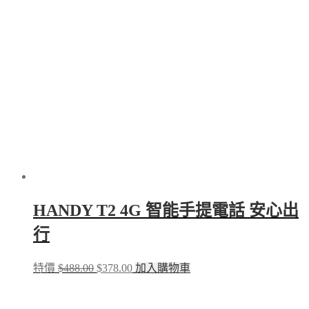
The
options
may
be
chosen
on
the
product
page
HANDY T2 4G 智能手提電話 安心出
行
Original
Current
特價
$
488.00
$
378.00
加入購物車
price
price
was:
is:
$488.00.
$378.00.