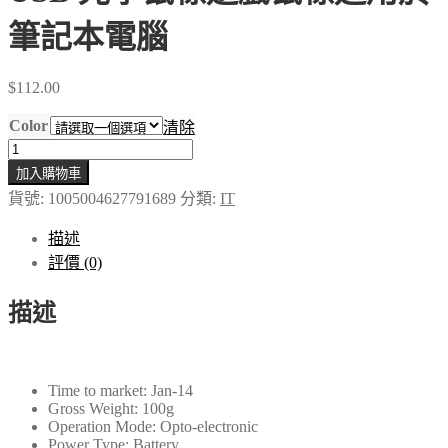
筆記本電腦
$
112.00
Color
清除
HKZA
人
加入購物車
體
貨號:
1005004627791689
分類:
IT
工
描述
學
評價 (0)
立
式
描述
鼠
標
2.4G
無
Time to market:
Jan-14
線
Gross Weight:
100g
Operation Mode:
Opto-electronic
靜
Power Type:
Battery