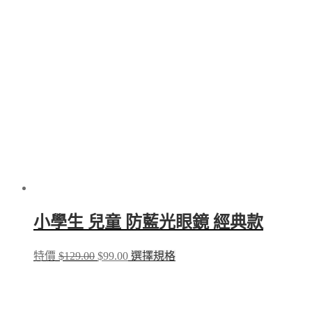
小學生 兒童 防藍光眼鏡 經典款
Original
Current
This
特價
$
129.00
$
99.00
選擇規格
price
price
product
was:
is:
has
$129.00.
$99.00.
multiple
variants.