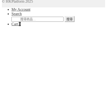
© HKPlatform 2025
My Account
Search
搜
搜尋
Cart
0
尋
關
鍵
字: