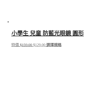
小學生 兒童 防藍光眼鏡 圓形
Original
Current
This
特價
$
159.00
$
129.00
選擇規格
price
price
product
was:
is:
has
$159.00.
$129.00.
multiple
variants.
The
options
may
be
chosen
on
the
product
page