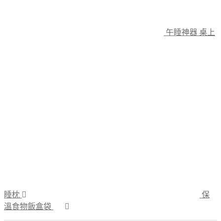
午睡神器 桌上
睡枕
保
溫食物飯盒袋