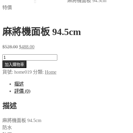
麻將機面板 94.5cm
特價
麻將機面板 94.5cm
Original
Current
$
528.00
$
488.00
price
price
was:
is:
麻
$528.00.
$488.00.
加入購物車
將
貨號:
home019
分類:
Home
機
面
描述
板
評價 (0)
94.5cm
數
描述
量
麻將機面板 94.5cm
防水