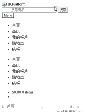
Skip
Skip
to
to
搜
搜尋
navigation
content
尋
Menu
關
首頁
鍵
商店
字:
我的帳戶
購物車
結帳
首頁
商店
我的帳戶
購物車
結帳
$
0.00
0 items
首頁
Home