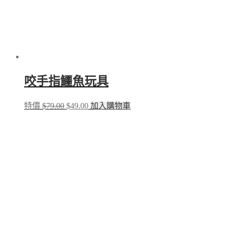
咬手指鱷魚玩具
Original
Current
特價
$
79.00
$
49.00
加入購物車
price
price
was:
is:
$79.00.
$49.00.