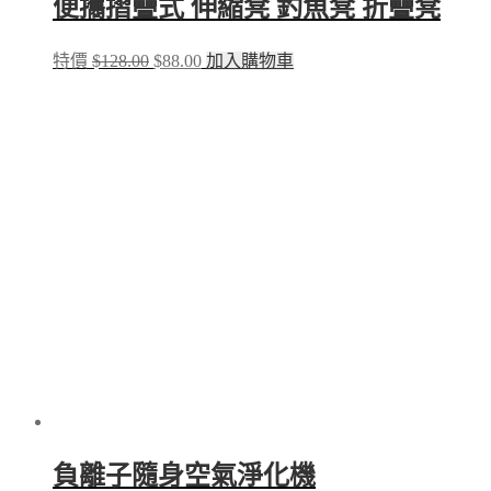
便攜摺疊式 伸縮凳 釣魚凳 折疊凳
Original
Current
特價
$
128.00
$
88.00
加入購物車
price
price
was:
is:
$128.00.
$88.00.
負離子隨身空氣淨化機