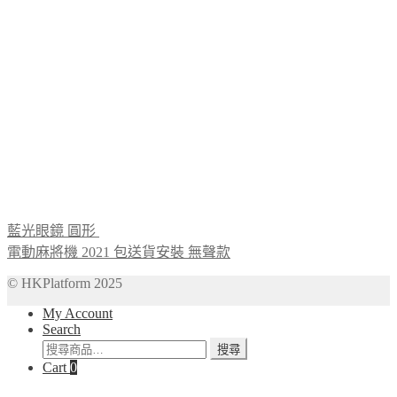
藍光眼鏡 圓形
電動麻將機 2021 包送貨安裝 無聲款
© HKPlatform 2025
My Account
Search
搜
搜尋
Cart
0
尋
關