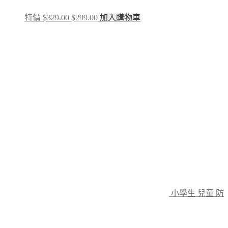
Original
Current
特價
$
329.00
$
299.00
加入購物車
price
price
was:
is:
$329.00.
$299.00.
小學生 兒童 防