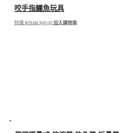
咬手指鱷魚玩具
Original
Current
特價
$
79.00
$
49.00
加入購物車
price
price
was:
is:
$79.00.
$49.00.