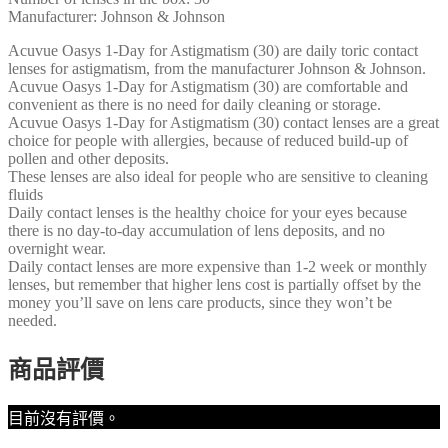
Manufacturer: Johnson & Johnson
Acuvue Oasys 1-Day for Astigmatism (30) are daily toric contact
lenses for astigmatism, from the manufacturer Johnson & Johnson.
Acuvue Oasys 1-Day for Astigmatism (30) are comfortable and
convenient as there is no need for daily cleaning or storage.
Acuvue Oasys 1-Day for Astigmatism (30) contact lenses are a great
choice for people with allergies, because of reduced build-up of
pollen and other deposits.
These lenses are also ideal for people who are sensitive to cleaning
fluids
Daily contact lenses is the healthy choice for your eyes because
there is no day-to-day accumulation of lens deposits, and no
overnight wear.
Daily contact lenses are more expensive than 1-2 week or monthly
lenses, but remember that higher lens cost is partially offset by the
money you’ll save on lens care products, since they won’t be
needed.
商品評價
目前沒有評價。