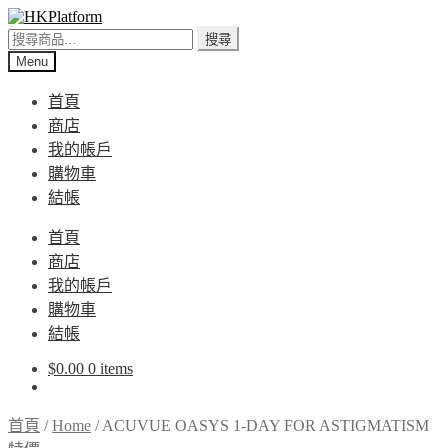
Skip
Skip
to
to
搜
搜尋
navigation
content
尋
Menu
關
首頁
鍵
商店
字:
我的帳戶
購物車
結帳
首頁
商店
我的帳戶
購物車
結帳
$
0.00
0 items
首頁
/
Home
/
ACUVUE OASYS 1-DAY FOR ASTIGMATISM