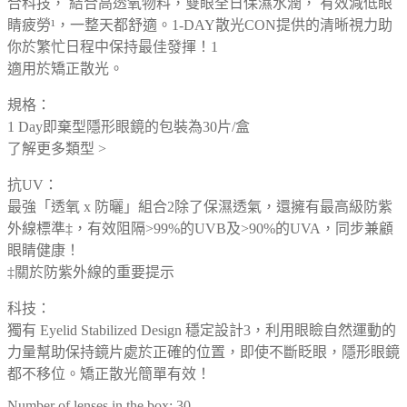
合科技， 結合高透氧物料，雙眼全日保濕水潤， 有效減低眼
睛疲勞¹，一整天都舒適。1-DAY散光CON提供的清晰視力助
你於繁忙日程中保持最佳發揮！1
適用於矯正散光。
規格：
1 Day即棄型隱形眼鏡的包裝為30片/盒
了解更多類型 >
抗UV：
最強「透氧 x 防曬」組合2除了保濕透氣，還擁有最高級防紫
外線標準‡，有效阻隔>99%的UVB及>90%的UVA，同步兼顧
眼睛健康！
‡關於防紫外線的重要提示
科技：
獨有 Eyelid Stabilized Design 穩定設計3，利用眼瞼自然運動的
力量幫助保持鏡片處於正確的位置，即使不斷眨眼，隱形眼鏡
都不移位。矯正散光簡單有效！
Number of lenses in the box: 30