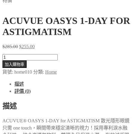
特價
ACUVUE OASYS 1-DAY FOR
ASTIGMATISM
Original
Current
$
285.00
$
255.00
price
price
ACUVUE
was:
is:
OASYS
$285.00.
$255.00.
加入購物車
1-
貨號:
home010
分類:
Home
DAY
FOR
ASTIGMATISM
描述
數
評價 (0)
量
描述
ACUVUE® OASYS 1-DAY for ASTIGMATISM 散光隱形眼鏡
只需 one touch，瞬間帶來穩定清晰的視力！採用專利淚水融