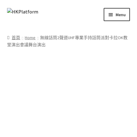
Skip
Skip
Menu
to
to
navigation
content
首頁
首頁
Home
無線話筒2聲道UHF專業手持話筒派對卡拉OK教
堂演出會議舞台演出
商店
我的帳戶
購物車
結帳