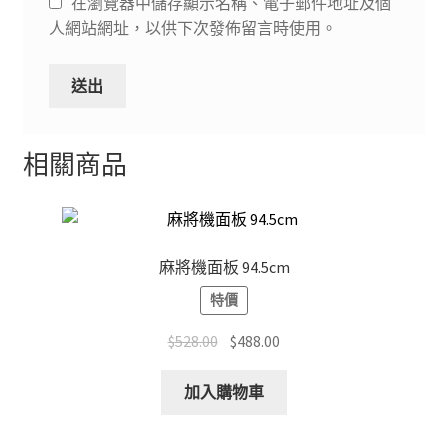
在瀏覽器中儲存顯示名稱、電子郵件地址及個
人網站網址，以供下次發佈留言時使用。
相關商品
麻將機面板 94.5cm
特價
Original
Current
$
528.00
$
488.00
price
price
was:
is:
加入購物車
$528.00.
$488.00.