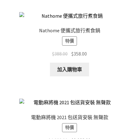
Nathome 便攜式旅行煮食鍋
特價
Original
Current
$
388.00
$
358.00
price
price
was:
is:
加入購物車
$388.00.
$358.00.
電動麻將機 2021 包送貨安裝 無聲款
特價