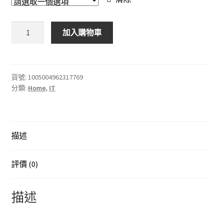
through
$568.00
無
加入購物車
線
話
筒
2
貨號:
1005004962317769
分類:
Home
,
IT
聲
道
UHF
專
描述
業
手
持
評價 (0)
話
筒
描述
派
對