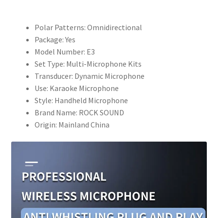
卡
拉
Polar Patterns:
Omnidirectional
OK
Package:
Yes
教
Model Number:
E3
堂
Set Type:
Multi-Microphone Kits
演
Transducer:
Dynamic Microphone
出
Use:
Karaoke Microphone
會
Style:
Handheld Microphone
議
Brand Name:
ROCK SOUND
舞
Origin:
Mainland China
台
演
出
數
量