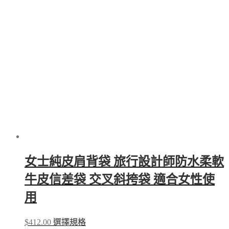
女士純皮肩背袋 旅行設計師防水柔軟
牛皮信差袋 交叉斜挎袋 適合女性使
用
This
$
412.00
選擇規格
product