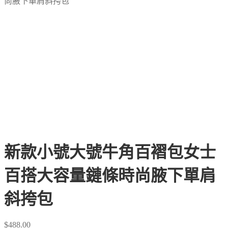
尚腋下單肩斜挎包
新款小號大號牛角百褶包女士
百搭大容量鏈條時尚腋下單肩
斜挎包
$
488.00