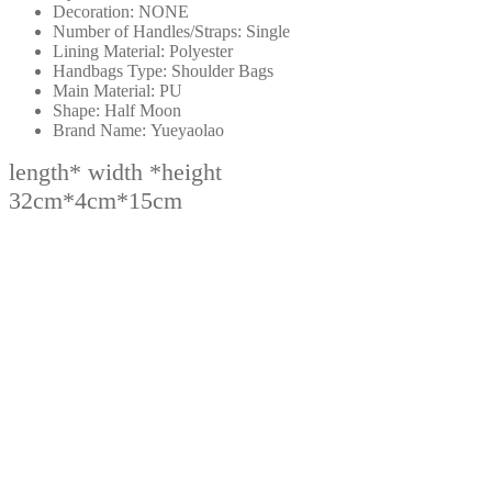
Decoration:
NONE
量
Number of Handles/Straps:
Single
鏈
Lining Material:
Polyester
Handbags Type:
Shoulder Bags
條
Main Material:
PU
時
Shape:
Half Moon
尚
Brand Name:
Yueyaolao
腋
length* width *height
下
32cm*4cm*15cm
單
肩
斜
挎
包
數
量