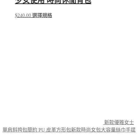
少女使用 時尚休閒背包
This
$
240.00
選擇規格
product
has
multiple
variants.
The
options
may
be
chosen
on
the
product
page
新款優雅女士
單肩斜挎包簡約 PU 皮革方形包新款時尚女包大容量絲巾手提