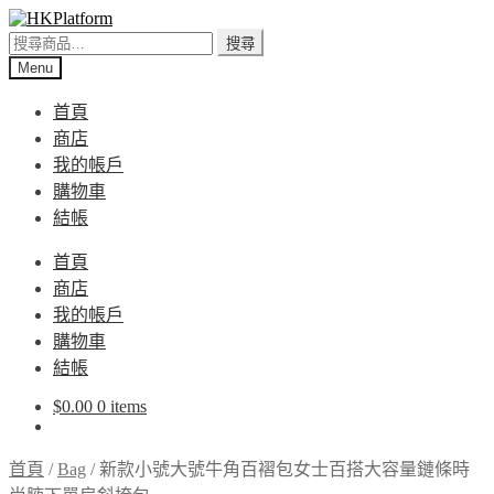
Skip
Skip
to
to
搜
搜尋
navigation
content
尋
Menu
關
首頁
鍵
商店
字:
我的帳戶
購物車
結帳
首頁
商店
我的帳戶
購物車
結帳
$
0.00
0 items
首頁
/
Bag
/
新款小號大號牛角百褶包女士百搭大容量鏈條時