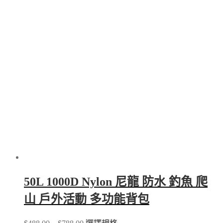
has
multiple
variants.
The
options
may
be
chosen
on
the
product
page
50L 1000D Nylon 尼龍 防水 釣魚 爬
山 戶外活動 多功能背包
Price
This