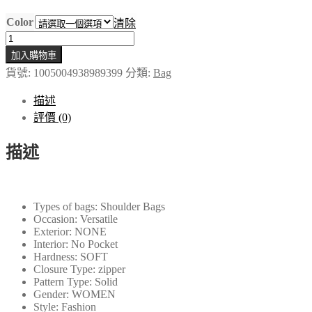
Color
清除
新
加入購物車
款
貨號:
1005004938989399
分類:
Bag
小
號
描述
大
評價 (0)
號
牛
描述
角
百
褶
Types of bags:
Shoulder Bags
包
Occasion:
Versatile
女
Exterior:
NONE
士
Interior:
No Pocket
Hardness:
SOFT
百
Closure Type:
zipper
搭
Pattern Type:
Solid
大
Gender:
WOMEN
Style:
Fashion
容