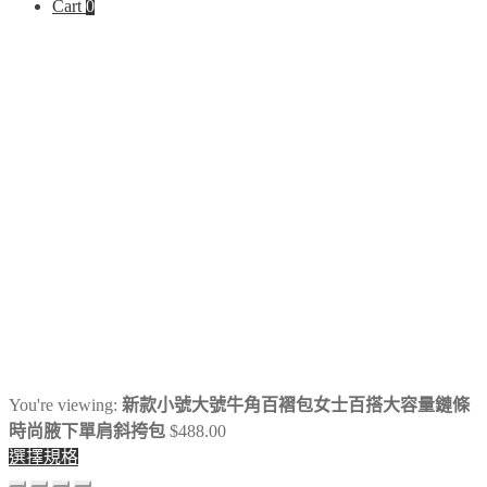
Cart
0
尋
關
鍵
字:
You're viewing:
新款小號大號牛角百褶包女士百搭大容量鏈條
時尚腋下單肩斜挎包
$
488.00
選擇規格