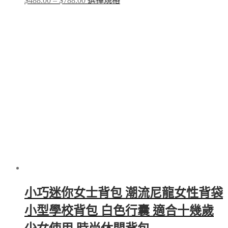
$
488.00
–
$
788.00
選擇規格
range:
product
$488.00
has
through
multiple
$788.00
variants.
The
options
may
be
chosen
on
the
product
page
小巧迷你女士背包 潮流尼龍女性背袋
小型學校背包 白色行囊 適合十幾歲