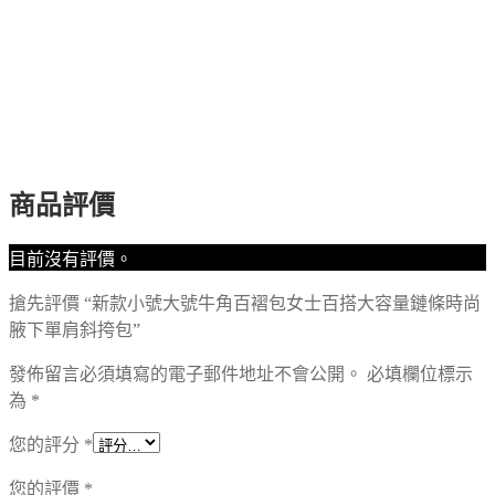
商品評價
目前沒有評價。
搶先評價 “新款小號大號牛角百褶包女士百搭大容量鏈條時尚
腋下單肩斜挎包”
發佈留言必須填寫的電子郵件地址不會公開。
必填欄位標示
為
*
您的評分
*
您的評價
*