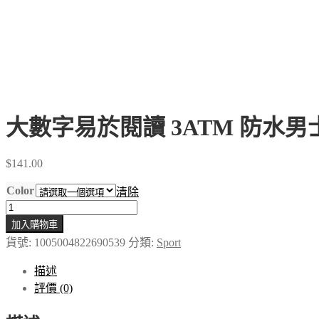
大數字易於閱讀 3ATM 防水
$
141.00
Color
清除
大
加入購物車
數
貨號:
1005004822690539
分類:
Sport
字
易
描述
於
評價 (0)
閱
讀