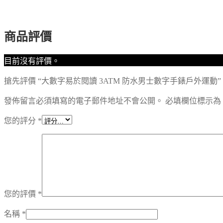
商品評價
目前沒有評價。
搶先評價 “大數字易於閱讀 3ATM 防水男士數字手錶戶外運動”
發佈留言必須填寫的電子郵件地址不會公開。
必填欄位標示為
您的評分
*
您的評價
*
名稱
*