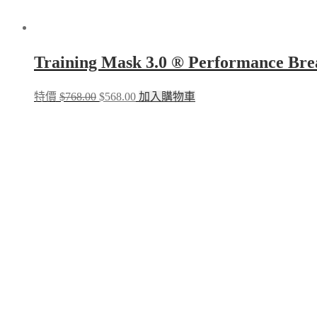
Training Mask 3.0 ® Performa
Original
Current
特價
$
768.00
$
568.00
加入購物車
price
price
was:
is:
$768.00.
$568.00.