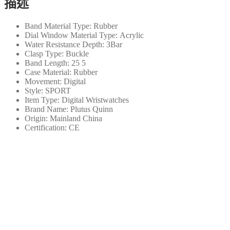
描述
3ATM
防
Band Material Type:
Rubber
水
Dial Window Material Type:
Acrylic
男
Water Resistance Depth:
3Bar
士
Clasp Type:
Buckle
Band Length:
25 5
數
Case Material:
Rubber
字
Movement:
Digital
手
Style:
SPORT
Item Type:
Digital Wristwatches
錶
Brand Name:
Plutus Quinn
戶
Origin:
Mainland China
外
Certification:
CE
運
動
數
量