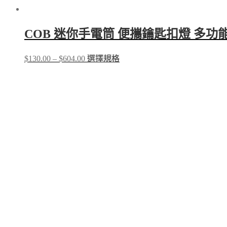
COB 迷你手電筒 便攜鑰匙扣燈 多
Price
This
$
130.00
–
$
604.00
選擇規格
range:
product
$130.00
has
through
multiple
$604.00
variants.
The
options
may
be
chosen
on
the
product
page