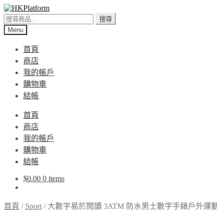
Skip
Skip
to
to
搜
搜尋
navigation
content
尋
Menu
關
首頁
鍵
商店
字:
我的帳戶
購物車
結帳
首頁
商店
我的帳戶
購物車
結帳
$
0.00
0 items
首頁
/
Sport
/
大數字易於閱讀 3ATM 防水男士數字手錶戶外運