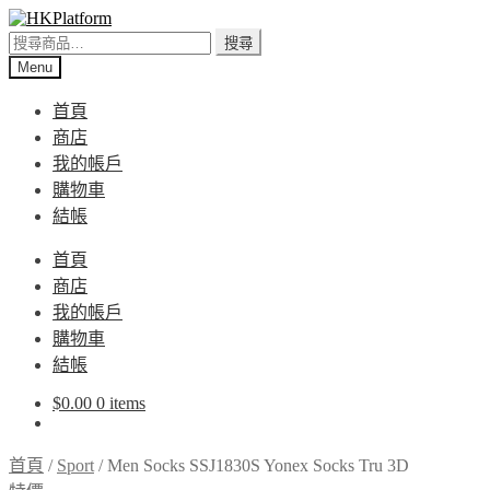
Skip
Skip
to
to
搜
搜尋
navigation
content
尋
Menu
關
首頁
鍵
商店
字:
我的帳戶
購物車
結帳
首頁
商店
我的帳戶
購物車
結帳
$
0.00
0 items
首頁
/
Sport
/
Men Socks SSJ1830S Yonex Socks Tru 3D