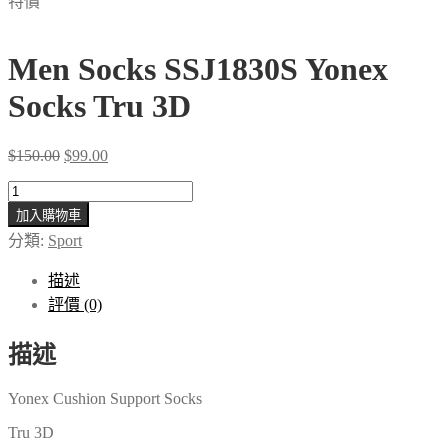
特價
Men Socks SSJ1830S Yonex
Socks Tru 3D
Original
Current
$
150.00
$
99.00
price
price
Men
was:
is:
Socks
$150.00.
$99.00.
加入購物車
SSJ1830S
分類:
Sport
Yonex
Socks
Tru
描述
3D
評價 (0)
數
量
描述
Yonex Cushion Support Socks
Tru 3D