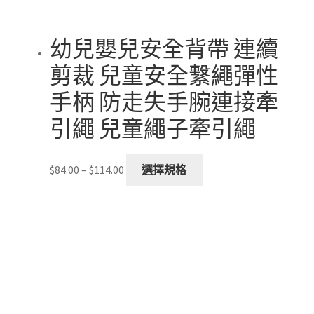
幼兒嬰兒安全背帶 連續
剪裁 兒童安全繫繩彈性
手柄 防走失手腕連接牽
引繩 兒童繩子牽引繩
Price
This
$
84.00
–
$
114.00
選擇規格
range:
product
$84.00
has
through
multiple
$114.00
variants.
The
options
may
be