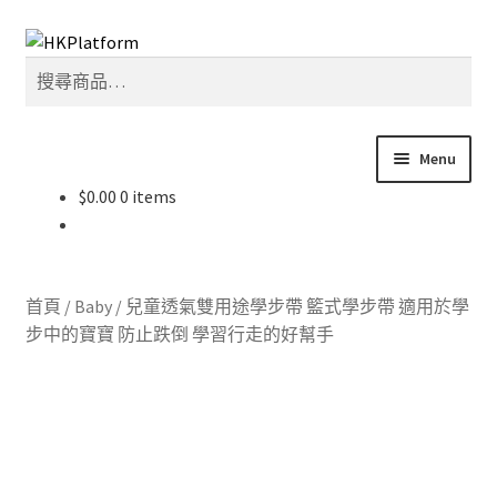
Skip
Skip
搜
to
to
搜
尋
navigation
content
尋
關
鍵
Menu
字:
$
0.00
0 items
首頁
商店
首頁
/
Baby
/
兒童透氣雙用途學步帶 籃式學步帶 適用於學
我的帳戶
步中的寶寶 防止跌倒 學習行走的好幫手
購物車
結帳