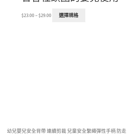
Price
This
$
23.00
–
$
29.00
選擇規格
range:
product
$23.00
has
through
multiple
$29.00
variants.
The
options
may
be
chosen
on
the
product
page
幼兒嬰兒安全背帶 連續剪裁 兒童安全繫繩彈性手柄 防走