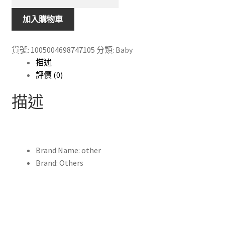
童
透
加入購物車
氣
雙
貨號:
1005004698747105
分類:
Baby
用
描述
途
評價 (0)
學
步
描述
帶
籃
式
學
Brand Name:
other
步
Brand:
Others
帶
適
用
於
學