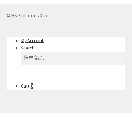
© HKPlatform 2025
My Account
Search
搜
搜
尋
尋
關
鍵
字:
Cart
0