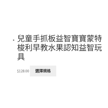
chosen
on
the
product
page
兒童手抓板益智寶寶蒙特
梭利早教水果認知益智玩
具
This
$
128.00
選擇規格
product
has
multiple
variants.
The
options