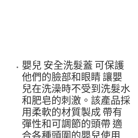
may
be
chosen
on
the
product
page
嬰兒 安全洗髮蓋 可保護
他們的臉部和眼睛 讓嬰
兒在洗澡時不受到洗髮水
和肥皂的刺激。該產品採
用柔軟的材質製成 帶有
彈性和可調節的頭帶 適
合各種頭圍的嬰兒使用