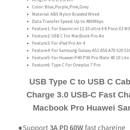
線
Color:
Blue,Purple,Pink,Grey
適
Material:
ABS Nylon Braided Wired
用
Data Transfer Speed:
Up to 480Mbps
於
Feature1:
For Xiaomi mi 11 10 ultra 9 8 Poco X3 M
Macbook
Feature2:
USB C For MacBook Pro Air
Pro
Feature3:
For iPad Pro Air 4
華
Feature4:
For Samsung Galaxy A51 A50 A70 S20 S10
為
Feature5:
For Huawei P40 P30 Pro Mate 40 10 Lite
三
Feature6:
Type C For Oneplus 7 Pro
星
小
USB Type C to USB C Cab
米
Charge 3.0 USB-C Fast Cha
1/2m
數
Macbook Pro Huawei Sa
量
●Support
3A PD 60W
fast charging