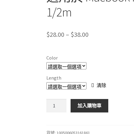
1/2m
Price
$
28.00
–
$
38.00
range:
$28.00
Color
through
$38.00
Length
清除
USB
加入購物車
Type
C
轉
USB
貨號:
1005006053161861