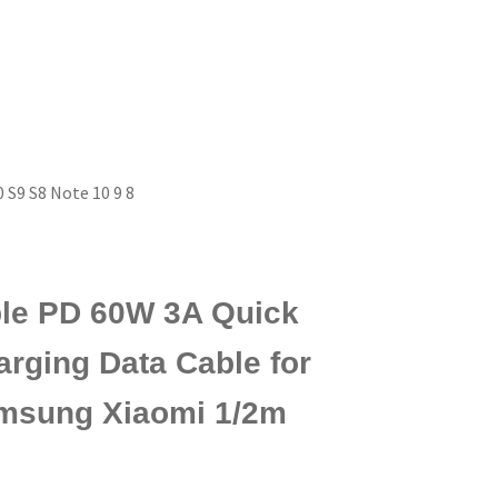
3
 S9 S8 Note 10 9 8
le PD 60W 3A Quick
rging Data Cable for
msung Xiaomi 1/2m