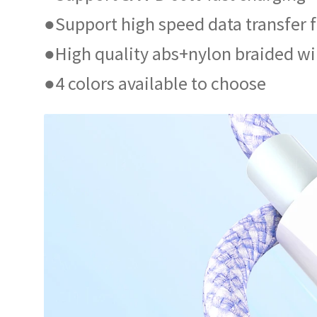
●Support
high speed data transfer 
●High quality abs+nylon braided wi
●4 colors available to choose