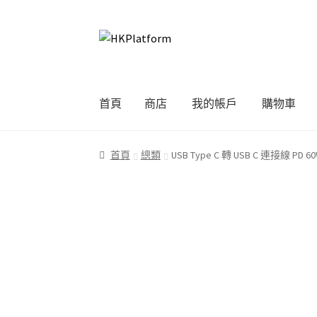
Skip
Skip
to
to
navigation
content
首頁
商店
我的帳戶
購物車
首頁
商店
我的帳戶
購物車
結帳
首頁
總類
USB Type C 轉 USB C 連接線 P