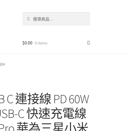
搜
搜
尋
尋
關
鍵
字:
$
0.00
0 items
/2m
SB C 連接線 PD 60W
 USB-C 快速充電線
k Pro 華為三星小米