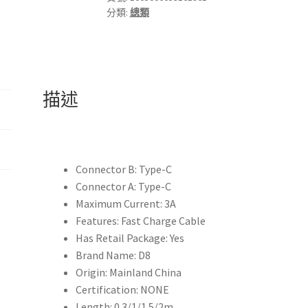
分類:
總類
C
連
接
線
PD
描述
60W
3A
快
速
充
Connector B:
Type-C
電
Connector A:
Type-C
3.0
Maximum Current:
3A
USB-
Features:
Fast Charge Cable
C
Has Retail Package:
Yes
快
Brand Name:
D8
速
Origin:
Mainland China
充
Certification:
NONE
電
Length:
0.3/1/1.5/2m