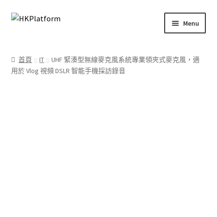
Skip
Skip
Menu
to
to
navigation
content
首頁
首頁
IT
UHF 緊湊型無線麥克風系統專業領夾式麥克風，適
用於 Vlog 視頻 DSLR 智能手機採訪錄音
商店
我的帳戶
購物車
結帳