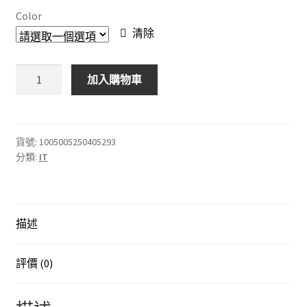
$2,708.00
Color
through
清除
$4,388.00
UHF
加入購物車
緊
湊
型
無
貨號:
1005005250405293
分類:
IT
線
麥
克
風
描述
系
統
專
評價 (0)
業
領