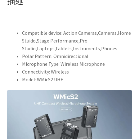
描述
夾
式
麥
克
Compatible device:
Action Cameras,Cameras,Home
風，
Stuido,Stage Performance,Pro
適
Studio,Laptops,Tablets,Instruments,Phones
用
Polar Pattern:
Omnidirectional
於
Microphone Type:
Wireless Microphone
Vlog
Connectivity:
Wireless
視
Model:
WMicS2 UHF
頻
DSLR
智
能
手
機
採
訪