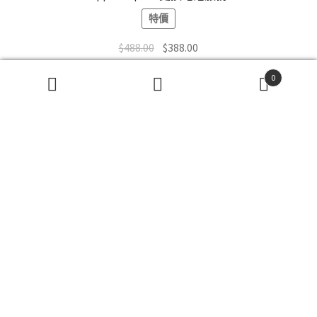
特價
Original
Current
$
488.00
$
388.00
price
price
0
was:
is:
加入購物車
搜
搜
$488.00.
$388.00.
尋
尋
關
鍵
字:
Baseus 20W PD USB C Cable iPhone 高速充電線 TYPE-C to
iphone
Price
$
125.00
–
$
157.00
range:
This
$125.00
選擇規格
product
through
has
$157.00