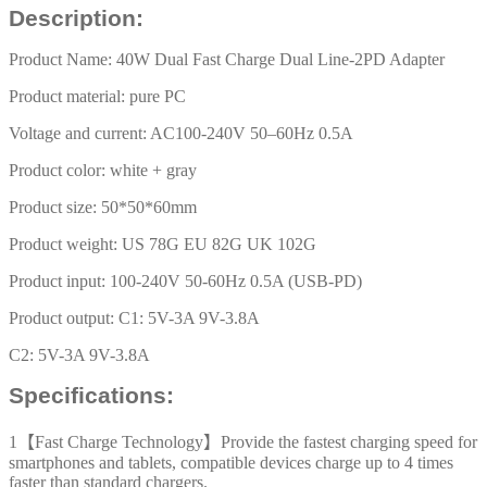
快
Description:
速
Product Name: 40W Dual Fast Charge Dual Line-2PD Adapter
充
電
Product material: pure PC
器
Voltage and current: AC100-240V 50–60Hz 0.5A
Eu
Uk
Product color: white + gray
電
Product size: 50*50*60mm
源
適
Product weight: US 78G EU 82G UK 102G
配
Product input: 100-240V 50-60Hz 0.5A (USB-PD)
器
數
Product output: C1: 5V-3A 9V-3.8A
量
C2: 5V-3A 9V-3.8A
Specifications:
1【Fast Charge Technology】Provide the fastest charging speed for
smartphones and tablets, compatible devices charge up to 4 times
faster than standard chargers.