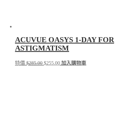
ACUVUE OASYS 1-DAY FOR
ASTIGMATISM
Original
Current
特價
$
285.00
$
255.00
加入購物車
price
price
was:
is:
$285.00.
$255.00.