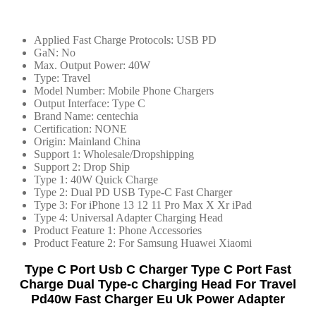
Type
C
端
Applied Fast Charge Protocols:
USB PD
口
GaN:
No
Max. Output Power:
40W
快
Type:
Travel
速
Model Number:
Mobile Phone Chargers
充
Output Interface:
Type C
Brand Name:
centechia
電
Certification:
NONE
雙
Origin:
Mainland China
Type-
Support 1:
Wholesale/Dropshipping
c
Support 2:
Drop Ship
充
Type 1:
40W Quick Charge
Type 2:
Dual PD USB Type-C Fast Charger
電
Type 3:
For iPhone 13 12 11 Pro Max X Xr iPad
頭
Type 4:
Universal Adapter Charging Head
適
Product Feature 1:
Phone Accessories
Product Feature 2:
For Samsung Huawei Xiaomi
用
於
Type C Port Usb C Charger Type C Port Fast
旅
Charge Dual Type-c Charging Head For Travel
行
Pd40w Fast Charger Eu Uk Power Adapter
Pd40w