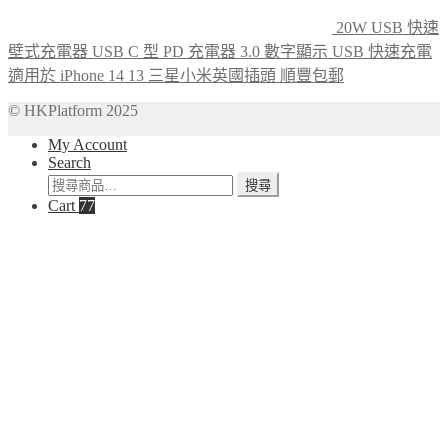
20W USB 快速
壁式充電器 USB C 型 PD 充電器 3.0 數字顯示 USB 快速充電
適用於 iPhone 14 13 三星小米英國插頭 順豐包郵
© HKPlatform 2025
My Account
Search
搜
搜尋
Cart
77
尋
關
鍵
字: