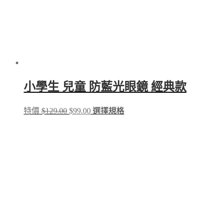
小學生 兒童 防藍光眼鏡 經典款
Original
Current
This
特價
$
129.00
$
99.00
選擇規格
price
price
product
was:
is:
has
$129.00.
$99.00.
multiple
variants.
The
options
may
be
chosen
on
the
product