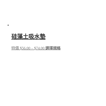
page
硅藻土吸水墊
Price
This
特價
$
56.00
–
$
74.00
選擇規格
range:
product
$56.00
has
through
multiple
$74.00
variants.
The
options
may
be
chosen
on
the
product
page