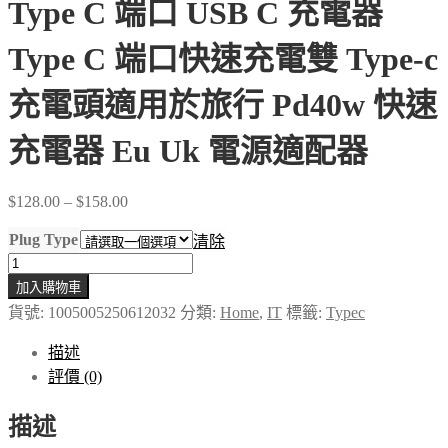
Type C 端口 USB C 充電器
Type C 端口快速充電雙 Type-c
充電頭適用於旅行 Pd40w 快速
充電器 Eu Uk 電源適配器
Price
$
128.00
–
$
158.00
range:
$128.00
Plug Type
清除
through
Type
$158.00
C
加入購物車
端
貨號:
1005005250612032
分類:
Home
,
IT
標籤:
Typec
口
USB
描述
C
評價 (0)
充
電
描述
器