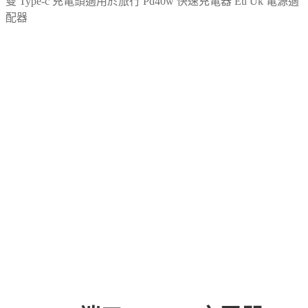
雙 Type-c 充電頭適用於旅行 Pd40w 快速充電器 Eu Uk 電源適
配器