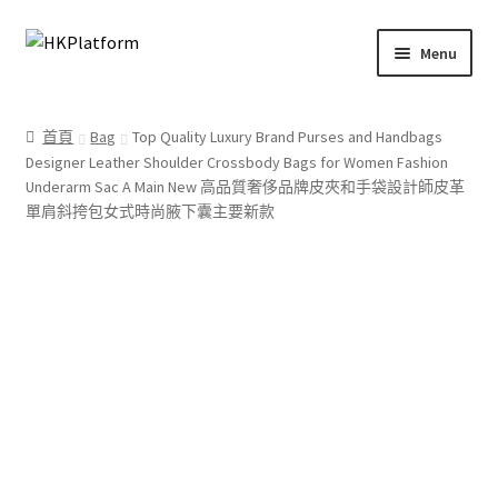
Skip
Skip
Menu
to
to
navigation
content
首頁
首頁
Bag
Top Quality Luxury Brand Purses and Handbags
Designer Leather Shoulder Crossbody Bags for Women Fashion
商店
Underarm Sac A Main New 高品質奢侈品牌皮夾和手袋設計師皮革
單肩斜挎包女式時尚腋下囊主要新款
我的帳戶
購物車
結帳