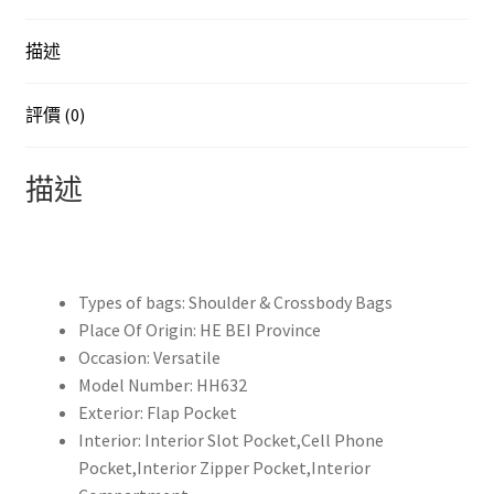
Leather
Shoulder
描述
Crossbody
Bags
for
評價 (0)
Women
Fashion
描述
Underarm
Sac
A
Main
Types of bags:
Shoulder & Crossbody Bags
New
Place Of Origin:
HE BEI Province
高
Occasion:
Versatile
品
Model Number:
HH632
質
Exterior:
Flap Pocket
奢
Interior:
Interior Slot Pocket,Cell Phone
侈
Pocket,Interior Zipper Pocket,Interior
品