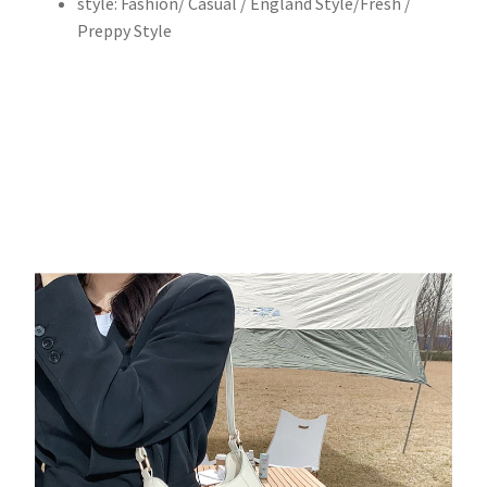
style:
Fashion/ Casual / England Style/Fresh /
時
Preppy Style
尚
腋
下
囊
主
要
新
款
數
量