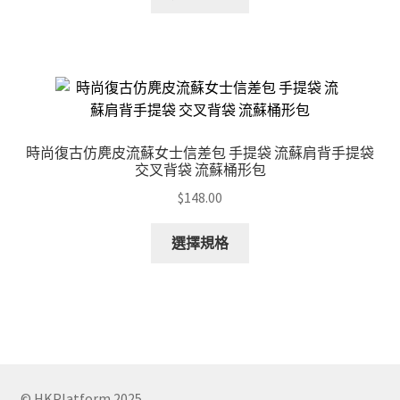
product
product
page
has
multiple
variants.
The
options
may
時尚復古仿麂皮流蘇女士信差包 手提袋 流蘇肩背手提袋
be
交叉背袋 流蘇桶形包
chosen
$
148.00
on
the
This
選擇規格
product
product
page
has
multiple
variants.
The
options
may
© HKPlatform 2025