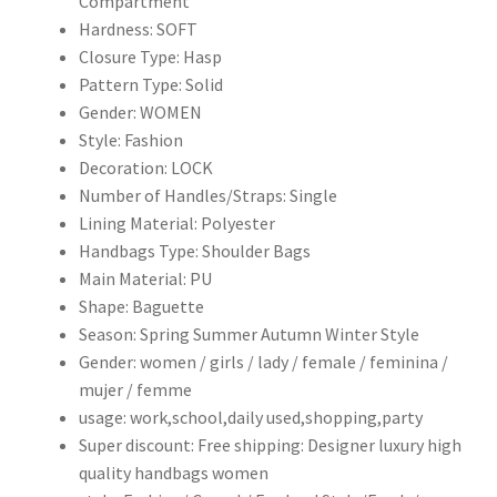
Compartment
牌
Hardness:
SOFT
皮
Closure Type:
Hasp
夾
Pattern Type:
Solid
和
Gender:
WOMEN
手
Style:
Fashion
袋
Decoration:
LOCK
設
Number of Handles/Straps:
Single
計
Lining Material:
Polyester
師
Handbags Type:
Shoulder Bags
皮
Main Material:
PU
革
Shape:
Baguette
單
Season:
Spring Summer Autumn Winter Style
肩
Gender:
women / girls / lady / female / feminina /
斜
mujer / femme
挎
usage:
work,school,daily used,shopping,party
包
Super discount:
Free shipping: Designer luxury high
女
quality handbags women
式