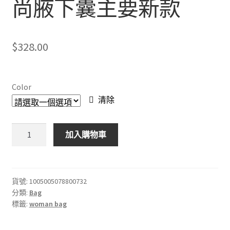
尚腋下囊主要新款
$
328.00
Color
清除
Top
加入購物車
Quality
Luxury
Brand
Purses
貨號:
1005005078800732
分類:
Bag
and
標籤:
woman bag
Handbags
Designer