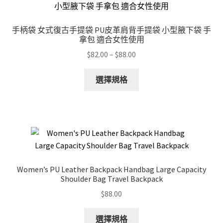
手柄袋 女式復古手提袋 PU皮革肩背手提袋 小型腋下袋 手
拿包 適合女性使用
Price
$
82.00
–
$
88.00
range:
This
$82.00
選擇規格
product
through
has
$88.00
multiple
variants.
The
options
may
Women’s PU Leather Backpack Handbag Large Capacity
be
Shoulder Bag Travel Backpack
chosen
$
88.00
on
the
This
選擇規格