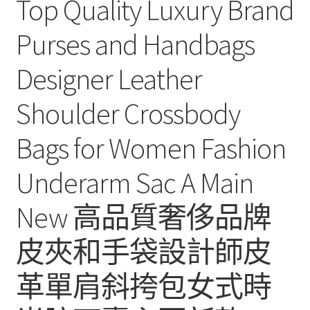
Top Quality Luxury Brand
Purses and Handbags
Designer Leather
Shoulder Crossbody
Bags for Women Fashion
Underarm Sac A Main
New 高品質奢侈品牌
皮夾和手袋設計師皮
革單肩斜挎包女式時