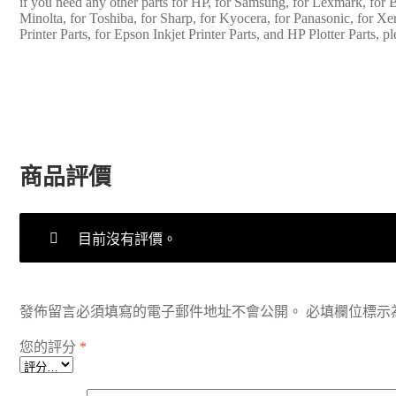
if you need any other parts for HP, for Samsung, for Lexmark, for B
Minolta, for Toshiba, for Sharp, for Kyocera, for Panasonic, for
Printer Parts, for Epson Inkjet Printer Parts, and HP Plotter Parts, pl
商品評價
目前沒有評價。
發佈留言必須填寫的電子郵件地址不會公開。
必填欄位標示
您的評分
*