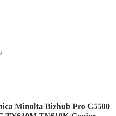
0
nica Minolta Bizhub Pro C5500
C TN610M TN610K Copier