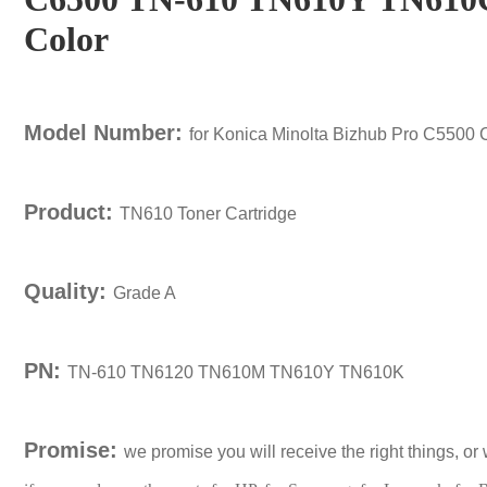
Color
Model Number:
for Konica Minolta Bizhub Pro C5500 
Product:
TN610 Toner Cartridge
Quality:
Grade A
PN:
TN-610 TN6120 TN610M TN610Y TN610K
Promise:
we promise you will receive the right things, or