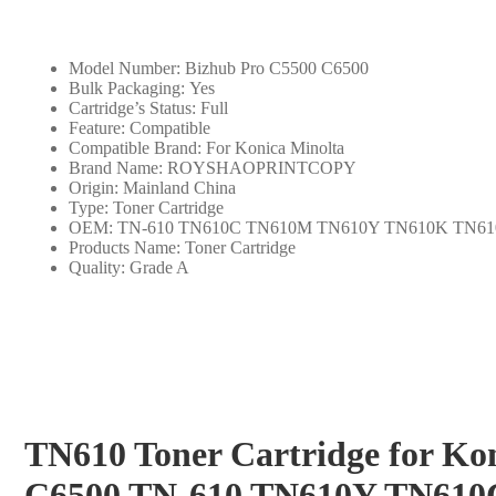
Model Number:
Bizhub Pro C5500 C6500
Bulk Packaging:
Yes
Cartridge’s Status:
Full
Feature:
Compatible
Compatible Brand:
For Konica Minolta
Brand Name:
ROYSHAOPRINTCOPY
Origin:
Mainland China
Type:
Toner Cartridge
OEM:
TN-610 TN610C TN610M TN610Y TN610K TN61
Products Name:
Toner Cartridge
Quality:
Grade A
TN610 Toner Cartridge for Ko
C6500 TN-610 TN610Y TN610