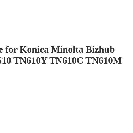
e for Konica Minolta Bizhub
-610 TN610Y TN610C TN610M