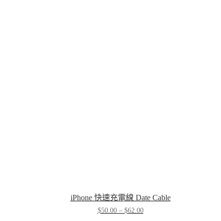
iPhone 快速充電線 Date Cable
Price
$
50.00
–
$
62.00
range: