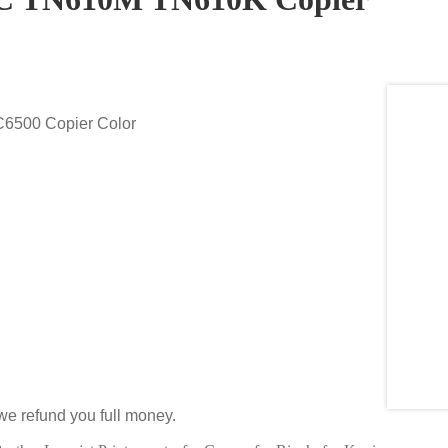
C6500 Copier Color
 we refund you full money.