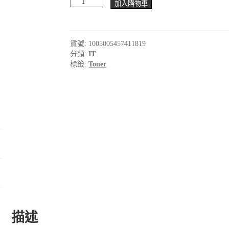
TN610
加入購物車
Toner
Cartridge
for
Konica
貨號:
1005005457411819
Minolta
分類:
IT
Bizhub
Pro
標籤:
Toner
C5500
C6500
TN-
610
TN610Y
TN610C
TN610M
TN610K
Copier
Color
數
量
描述