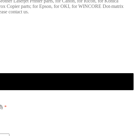
rother Laserjet Printer parts, for Canon, for Ricoh, for Konica
 Xerox Copier parts; for Epson, for OKI, for WINCORE Dot-matrix
ease contact us.
為
*