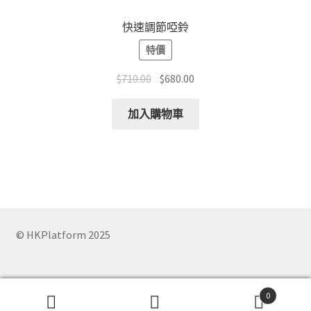
options
快速調節啞鈴
may
特價
be
chosen
Original
Current
$
710.00
$
680.00
on
price
price
the
was:
is:
加入購物車
product
$710.00.
$680.00.
page
© HKPlatform 2025
0