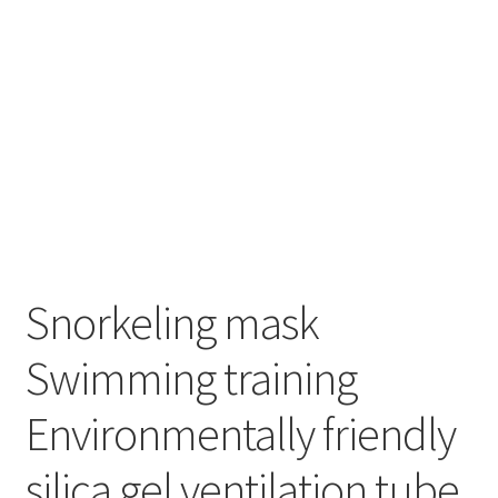
Snorkeling mask
Swimming training
Environmentally friendly
silica gel ventilation tube