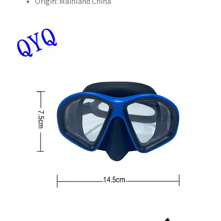
Origin:
Mainland China
環
保
矽
膠
通
氣
管
潛
水
面
罩
套
裝
數
量