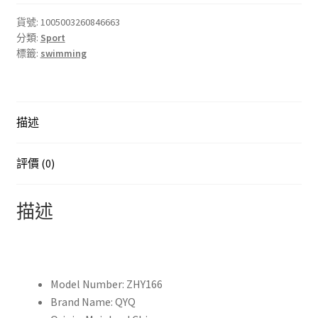
training
Environmentally
貨號:
1005003260846663
分類:
Sport
friendly
標籤:
swimming
silica
gel
ventilation
tube
描述
Dinving
mask
set
評價 (0)
浮
潛
描述
面
罩
游
泳
Model Number:
ZHY166
訓
Brand Name:
QYQ
練