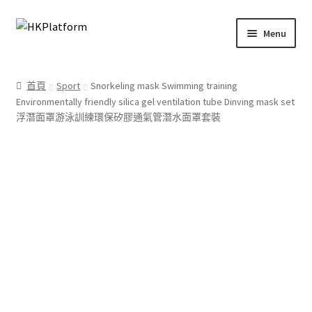
Skip
Skip
Menu
to
to
navigation
content
首頁
首頁
Sport
Snorkeling mask Swimming training
Environmentally friendly silica gel ventilation tube Dinving mask set
商店
浮潛面罩游泳訓練環保矽膠通氣管潛水面罩套裝
我的帳戶
購物車
結帳