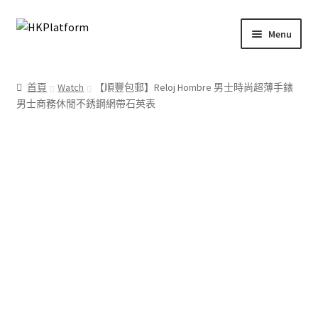
Skip
Skip
Menu
to
to
navigation
content
首頁
首頁
Watch
【順豐包郵】Reloj Hombre 男士時尚超薄手錶
男士商務休閒不銹鋼網帶石英表
商店
我的帳戶
購物車
結帳