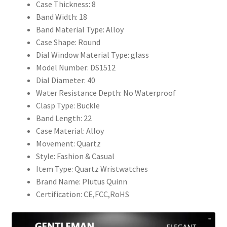
商
Case Thickness:
8
務
Band Width:
18
休
Band Material Type:
Alloy
閒
Case Shape:
Round
不
Dial Window Material Type:
glass
銹
Model Number:
DS1512
鋼
Dial Diameter:
40
網
Water Resistance Depth:
No Waterproof
帶
Clasp Type:
Buckle
石
Band Length:
22
英
Case Material:
Alloy
表
Movement:
Quartz
數
Style:
Fashion & Casual
量
Item Type:
Quartz Wristwatches
Brand Name:
Plutus Quinn
Certification:
CE,FCC,RoHS