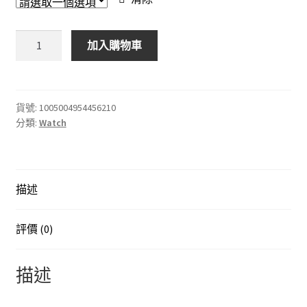
【順
加入購物車
豐
包
郵】
Reloj
貨號:
1005004954456210
分類:
Watch
Hombre
男
士
時
描述
尚
超
薄
評價 (0)
手
錶
描述
男
士