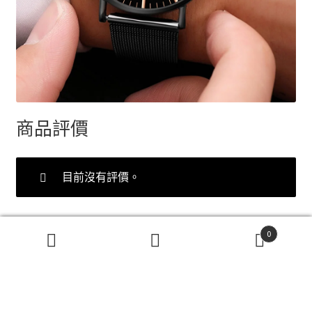
商品評價
目前沒有評價。
0
搜
搜
發佈留言必須填寫的電子郵件地址不會公開。
必
尋
尋
填欄位標示為
*
關
鍵
您的評分
*
字: