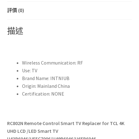
品
適
評價 (0)
用
於
描述
TCL
4K
超
高
清
Wireless Communication:
RF
液
Use:
TV
晶/LED
Brand Name:
INTNIUB
智
Origin:
Mainland China
能
Certification:
NONE
電
視
U43P6046/U55C7006/U49P6046/U65P6046
RC802N Remote Control Smart TV Replacer for TCL 4K
數
UHD LCD /LED Smart TV
量
U43P6046/U55C7006/U49P6046/U65P6046