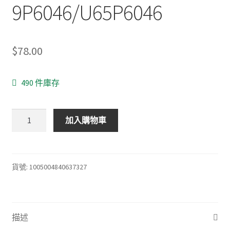
9P6046/U65P6046
$
78.00
490 件庫存
RC802N
加入購物車
遙
控
智
能
貨號:
1005004840637327
電
視
替
描述
代