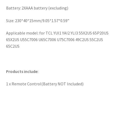
Battery: 2XAAA battery (excluding)
Size: 230*40*15mm/9.05*1.57*0.59”
Applicable model: for TCL YUI1 YAI2 YLI3 55X2US 65P20US
65X2US U55C7006 U65C7006 U75C7006 49C2US 55C2US
65C2US
Products include:
1 x Remote Control(Battery NOT Included)