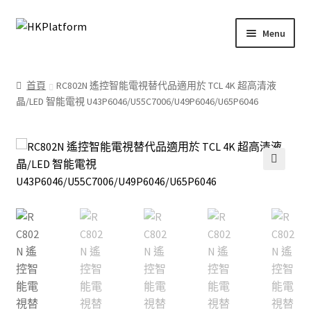
Skip
Skip
Menu
to
to
navigation
content
首頁
首頁
RC802N 遙控智能電視替代品適用於 TCL 4K 超高清液
晶/LED 智能電視 U43P6046/U55C7006/U49P6046/U65P6046
商店
我的帳戶
購物車
🔍
結帳