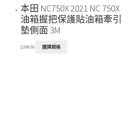
本田 NC750X 2021 NC 750X
油箱握把保護貼油箱牽引
墊側面 3M
This
$
398.00
選擇規格
product
has
multiple
variants.
The
options
may
be
chosen
on
the