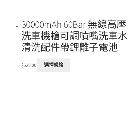
product
page
30000mAh 60Bar 無線高壓
洗車機槍可調噴嘴洗車水
清洗配件帶鋰離子電池
This
$
628.00
選擇規格
product
has
multiple
variants.
The
options
may
be
chosen