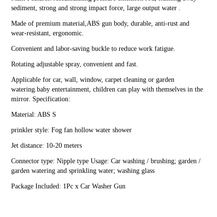
機
sediment, strong and strong impact force, large output water .
花
Made of premium material,ABS gun body, durable, anti-rust and 
園
wear-resistant, ergonomic.
澆
Convenient and labor-saving buckle to reduce work fatigue.
水
水
Rotating adjustable spray, convenient and fast.
管
Applicable for car, wall, window, carpet cleaning or garden 
噴
watering.baby entertainment, children can play with themselves in the 
mirror. Specification:
嘴
灑
Material: ABS S
水
prinkler style: Fog fan hollow water shower
器
Jet distance: 10-20 meters
泡
沫
Connector type: Nipple type Usage: Car washing / brushing; garden / 
garden watering and sprinkling water; washing glass
水
槍
Package Included: 1Pc x Car Washer Gun
數
量