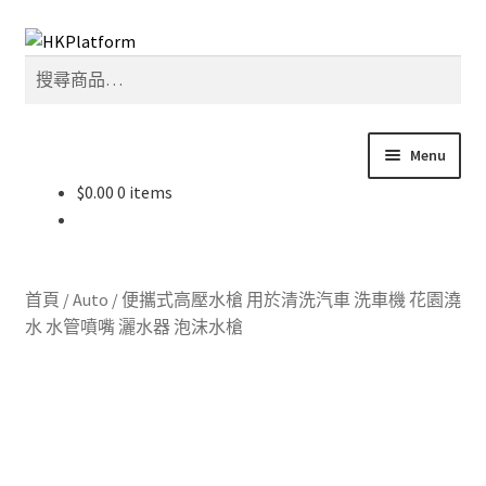
Skip
Skip
搜
to
to
搜
尋
navigation
content
尋
關
鍵
Menu
字:
$
0.00
0 items
首頁
商店
首頁
/
Auto
/
便攜式高壓水槍 用於清洗汽車 洗車機 花園澆
我的帳戶
水 水管噴嘴 灑水器 泡沫水槍
購物車
結帳