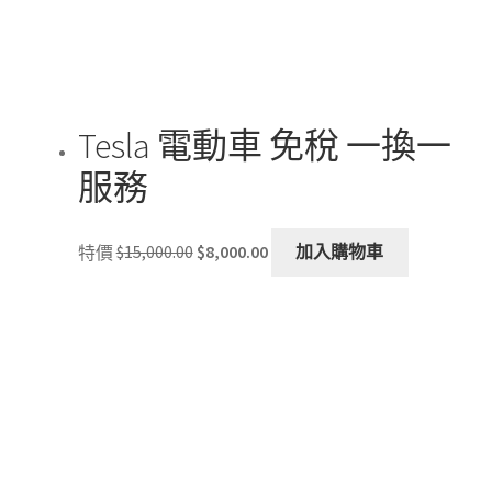
on
the
product
page
Tesla 電動車 免稅 一換一
服務
Original
Current
特價
$
15,000.00
$
8,000.00
加入購物車
price
price
was:
is:
$15,000.00.
$8,000.00.