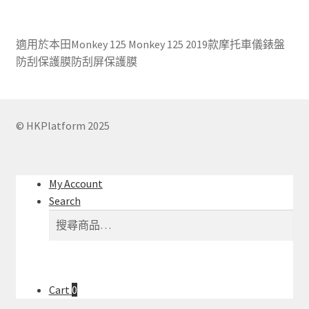
適用於本田Monkey 125 Monkey 125 2019款摩托車儀錶盤
防刮保護膜防刮屏保護膜
© HKPlatform 2025
My Account
Search
搜
搜
尋
尋
關
鍵
字:
Cart
0