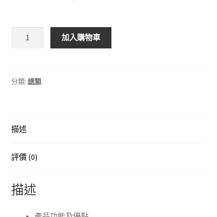
price
price
was:
is:
Panasonic
加入購物車
窗
$12,200.00.
$9,000.00.
口
分
體
分類:
總類
式
變
頻
描述
空
調
機
評價 (0)
CS-
U18YWA
描述
數
量
產品功能及優點