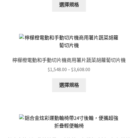
This
選擇規格
product
has
multiple
variants.
The
options
may
檸檬橙電動和手動切片機商用薯片蔬菜胡蘿蔔切片機
be
Price
$
1,548.00
–
$
3,608.00
chosen
range:
on
This
$1,548.00
選擇規格
the
product
through
product
has
$3,608.00
page
multiple
variants.
The
options
may