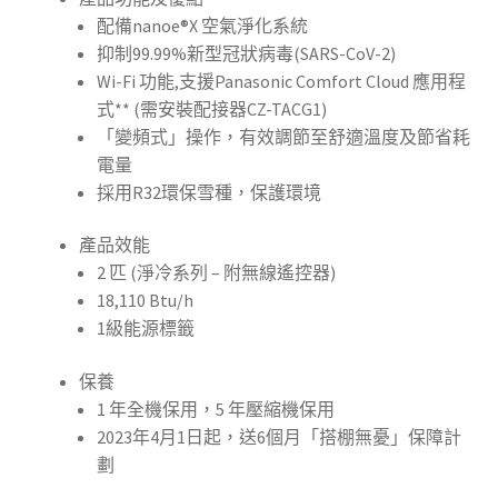
配備nanoe®X 空氣淨化系統
抑制99.99%新型冠狀病毒(SARS-CoV-2)
Wi-Fi 功能,支援Panasonic Comfort Cloud 應用程
式** (需安裝配接器CZ-TACG1)
「變頻式」操作，有效調節至舒適溫度及節省耗
電量
採用R32環保雪種，保護環境
產品效能
2 匹 (淨冷系列 – 附無線遙控器)
18,110 Btu/h
1級能源標籤
保養
1 年全機保用，5 年壓縮機保用
2023年4月1日起，送6個月「搭棚無憂」保障計
劃