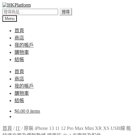
Skip
Skip
to
to
搜
搜尋
navigation
content
尋
Menu
關
首頁
鍵
商店
字:
我的帳戶
購物車
結帳
首頁
商店
我的帳戶
購物車
結帳
$
0.00
0 items
首頁
/
IT
/
原裝 iPhone 13 11 12 Pro Max Mini XR XS USB線 能