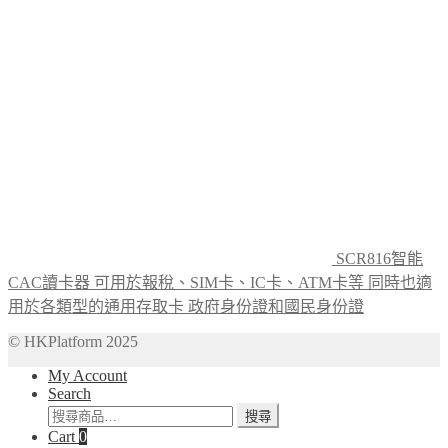
SCR816智能
CAC讀卡器 可用於報稅、SIM卡、IC卡、ATM卡等 同時也適
用於各類型的通用存取卡 政府身份證和國民身份證
© HKPlatform 2025
My Account
Search
搜
搜尋
Cart
0
尋