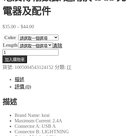
電器及配件
Price
$
35.00
–
$
44.00
range:
$35.00
Color
through
Length
清除
$44.00
原
加入購物車
裝
iPhone
貨號:
1005004543124152
分類:
IT
13
11
描述
12
評價 (0)
Pro
Max
Mini
描述
XR
XS
Brand Name:
keai
USB
Maximum Current:
2.4A
線
Connector A:
USB A
能
Connector B:
LIGHTNING