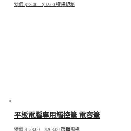
Price
This
特價
$
78.00
–
$
92.00
選擇規格
range:
product
$78.00
has
through
multiple
$92.00
variants.
The
options
may
be
chosen
on
the
product
page
平板電腦專用觸控筆 電容筆
Price
This
特價
$
128.00
–
$
268.00
選擇規格