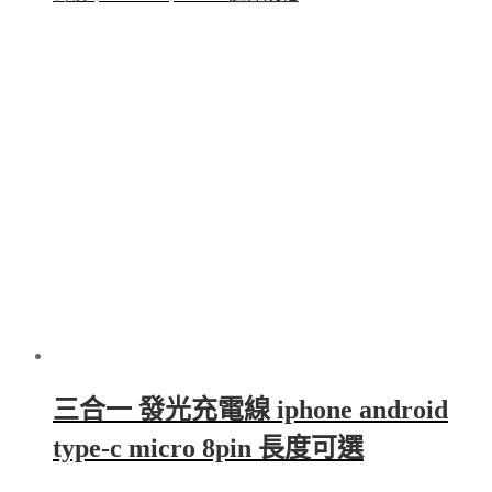
range:
product
$128.00
has
through
multiple
$268.00
variants.
The
options
may
be
chosen
on
the
product
page
三合一 發光充電線 iphone android
type-c micro 8pin 長度可選