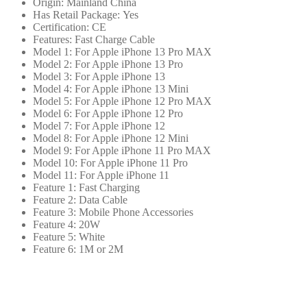
快
Origin:
Mainland China
Has Retail Package:
Yes
速
Certification:
CE
充
Features:
Fast Charge Cable
電
Model 1:
For Apple iPhone 13 Pro MAX
Model 2:
For Apple iPhone 13 Pro
及
Model 3:
For Apple iPhone 13
傳
Model 4:
For Apple iPhone 13 Mini
輸
Model 5:
For Apple iPhone 12 Pro MAX
Model 6:
For Apple iPhone 12 Pro
數
Model 7:
For Apple iPhone 12
據
Model 8:
For Apple iPhone 12 Mini
適
Model 9:
For Apple iPhone 11 Pro MAX
Model 10:
For Apple iPhone 11 Pro
用
Model 11:
For Apple iPhone 11
於
Feature 1:
Fast Charging
iPad
Feature 2:
Data Cable
充
Feature 3:
Mobile Phone Accessories
Feature 4:
20W
電
Feature 5:
White
器
Feature 6:
1M or 2M
及
配
件