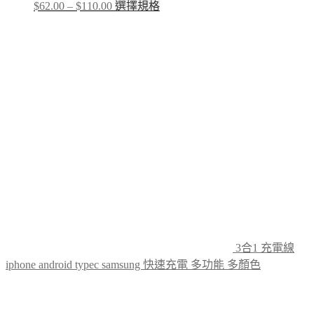
Price
This
$
62.00
–
$
110.00
選擇規格
range:
product
$62.00
has
through
multiple
$110.00
variants.
The
options
may
be
chosen
on
the
product
page
3合1 充電線
iphone android typec samsung 快速充電 多功能 多顏色