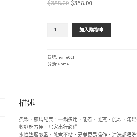
Original
Current
$
388.00
$
358.00
price
price
was:
is:
Nathome
加入購物車
便
$388.00.
$358.00.
攜
式
旅
貨號:
home001
分類:
Home
行
煮
食
鍋
數
描述
量
煮鍋、煎鍋配套，一鍋多用，能煮、能煎、能炒，滿足
收納超方便，居家出行必備
水性塗層煎盤，煎煮不粘，烹煮更易操作，清洗都唔洗