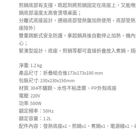
煎鍋底部有支撐，既起到將煎鍋固定在底座上，又能喺
鍋底部溫度太高會燙壞桌面；
分離式底座設計，通過底部發熱盤加熱使用，底部受熱
座除外）
雙重跳斷式安全防護，拿起鍋具後自動停止加熱，機內
心；
緊湊型設計，底座，煎鍋等都可直接折叠放入煮鍋，搭
淨重: 1.2 kg
產品尺寸：折疊組合後173x173x100 mm
包裝尺寸: 230x230x150mm
材質: 304不鏽鋼、水性不粘塗層、PP外殼底座
電壓: 220V
功率: 500W
額定頻率：50Hz
額定容量：1.2L
配件內容：發熱底座x1、煎鍋x1、煮鍋x1、電源線x1、