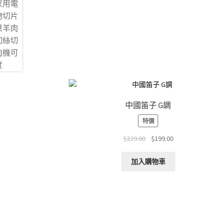
中國笛子 G調
特價
Original
Current
$
229.00
$
199.00
price
price
was:
is:
加入購物車
$229.00.
$199.00.