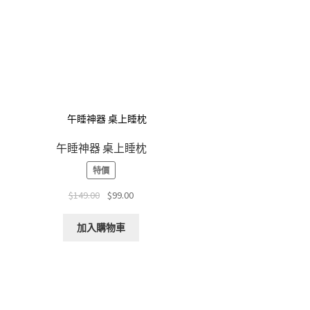
午睡神器 桌上睡枕
特價
Original
Current
$
149.00
$
99.00
price
price
was:
is:
加入購物車
$149.00.
$99.00.