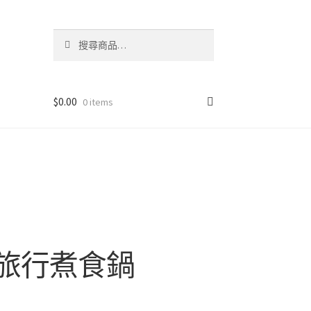
搜
搜
尋
尋
關
鍵
字:
$
0.00
0 items
攜式旅行煮食鍋