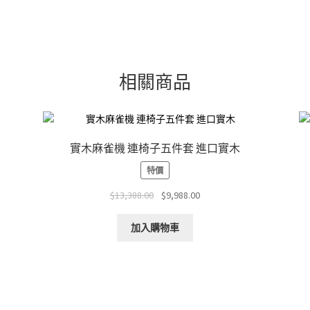
相關商品
實木麻雀機 連椅子五件套 進口實木
特價
Original
Current
$
13,388.00
$
9,988.00
price
price
was:
is:
加入購物車
$13,388.00.
$9,988.00.