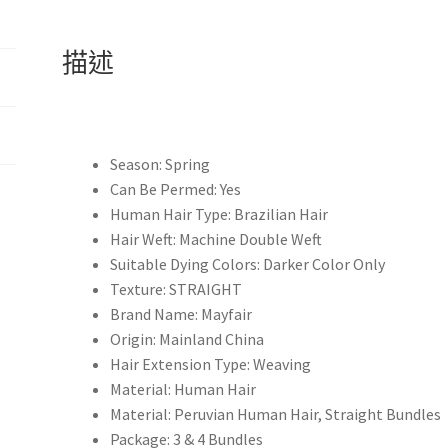
頭
髮
描述
數
量
Season:
Spring
Can Be Permed:
Yes
Human Hair Type:
Brazilian Hair
Hair Weft:
Machine Double Weft
Suitable Dying Colors:
Darker Color Only
Texture:
STRAIGHT
Brand Name:
Mayfair
Origin:
Mainland China
Hair Extension Type:
Weaving
Material:
Human Hair
Material:
Peruvian Human Hair, Straight Bundles
Package:
3 & 4 Bundles