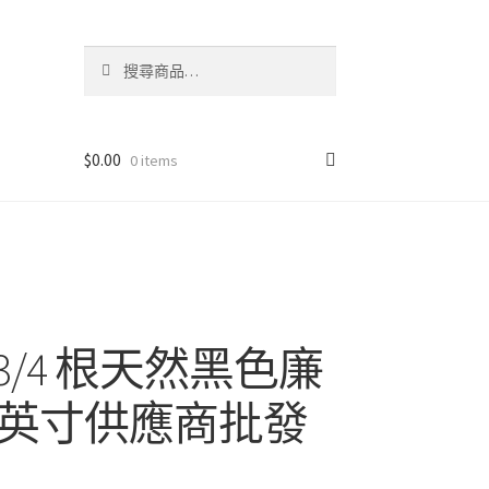
搜
搜
尋
尋
關
鍵
字:
$
0.00
0 items
 1/3/4 根天然黑色廉
0 英寸供應商批發