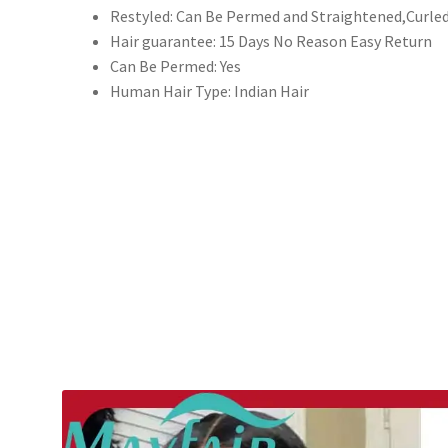
Restyled:
Can Be Permed and Straightened,Curle
Hair guarantee:
15 Days No Reason Easy Return
Can Be Permed:
Yes
Human Hair Type:
Indian Hair