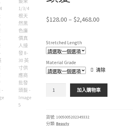
Price
$
128.00
–
$
2,468.00
range:
$128.00
Stretched Length
through
$2,468.00
Material Grade
清除
Mayfair
加入購物車
直
髮
束
1/3/4
貨號:
1005005202349332
分類:
Beauty
根
天