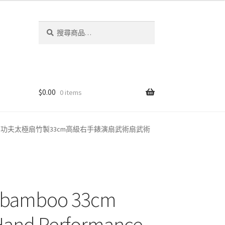
搜
搜
尋
尋
關
鍵
字:
$
0.00
0 items
ns Wushu Products 功夫太極扇竹製33cm高級右手錶演扇武術扇武術
an bamboo 33cm
 Hand Performance