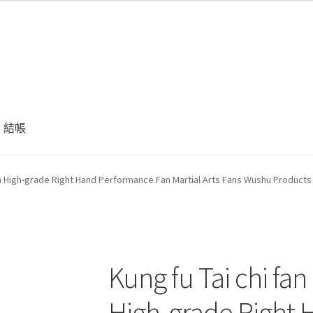
結帳
o 33cm High-grade Right Hand Performance Fan Martial Arts Fa
Kung fu Tai chi f
High-grade Right