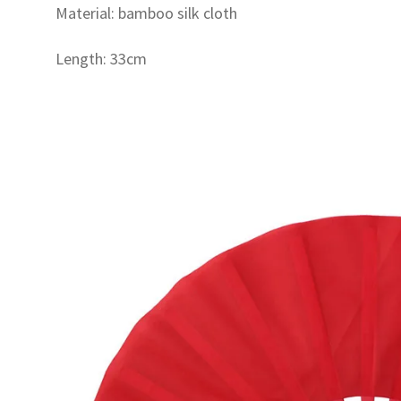
Material: bamboo silk cloth
極
扇
竹
Length: 33cm
製
33cm
高
級
右
手
錶
演
扇
武
術
扇
武
術
用