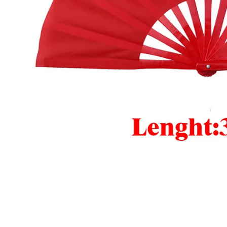
品
數
量