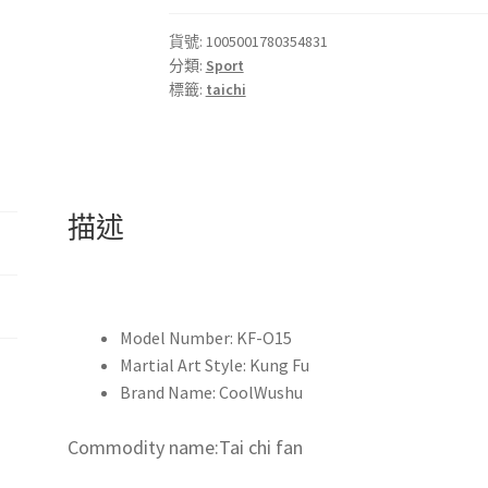
chi
fan
貨號:
1005001780354831
分類:
Sport
bamboo
標籤:
taichi
33cm
High-
grade
Right
Hand
描述
Performance
Fan
Martial
Arts
Model Number:
KF-O15
Fans
Martial Art Style:
Kung Fu
Wushu
Brand Name:
CoolWushu
Products
功
Commodity name:Tai chi fan
夫
太