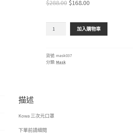
Original
Current
$
288.00
$
168.00
price
price
was:
is:
Kowa
加入購物車
三
$288.00.
$168.00.
次
元
口
貨號:
mask037
分類:
Mask
罩
數
量
描述
Kowa 三次元口罩
下單前請細閱