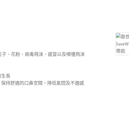
微浮粒子、花粉、病毒飛沫、感冒以及噴嚏飛沫
菌生長
：保持舒適的口鼻空間，降低氣悶及不適感