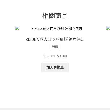
相關商品
KIZUNA 成人口罩 粉紅版 獨立包裝
特價
Original
Current
$
120.00
$
90.00
price
price
was:
is:
加入購物車
$120.00.
$90.00.