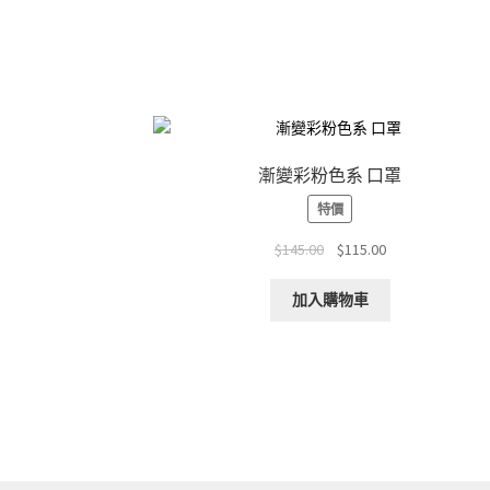
漸變彩粉色系 口罩
特價
Original
Current
$
145.00
$
115.00
price
price
was:
is:
加入購物車
$145.00.
$115.00.