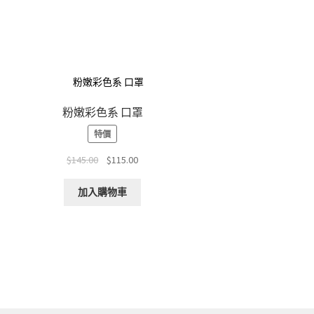
粉嫩彩色系 口罩
特價
Original
Current
$
145.00
$
115.00
price
price
was:
is:
加入購物車
$145.00.
$115.00.