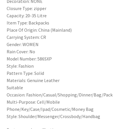
Decoration: NONE
電
Closure Type: zipper
腦
Capacity: 20-35 Litre
ipad
Item Type: Backpacks
書
Place Of Origin: China (Mainland)
本
Carrying System: CR
數
Gender: WOMEN
量
Rain Cover: No
Model Number: 586SXP
Style: Fashion
Pattern Type: Solid
Materials: Genuine Leather
Suitable
Occasion: Fashion/Casual/Shopping/Dinner/Bag/Pack
Multi-Purpose: Cell/Mobile
Phone/Key/Case/Ipad/Cosmetic/Money Bag
Style: Shoulder/Messenger/Crossbody/Handbag