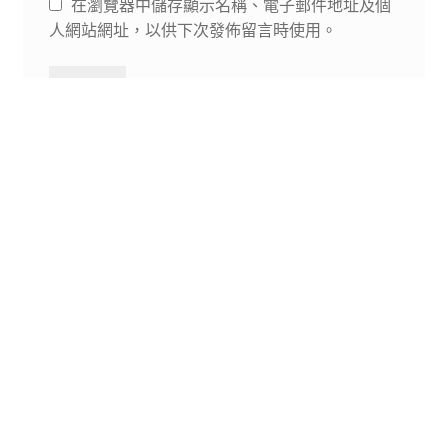
在瀏覽器中儲存顯示名稱、電子郵件地址及個
人網站網址，以供下次發佈留言時使用。
相關商品
時尚休閒女士背包 旅遊
柔軟PU皮革手提袋 可當
作肩背包使用
This
$
88.00
選擇規格
product
has