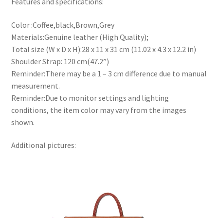
Features and specifications:
Color :Coffee,black,Brown,Grey
Materials:Genuine leather (High Quality);
Total size (W x D x H):28 x 11 x 31 cm (11.02 x 4.3 x 12.2 in)
Shoulder Strap: 120 cm(47.2”)
Reminder:There may be a 1 – 3 cm difference due to manual
measurement.
Reminder:Due to monitor settings and lighting
conditions, the item color may vary from the images
shown.
Additional pictures: