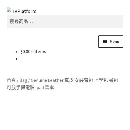
Skip
Skip
搜
to
to
搜
尋
navigation
content
尋
關
鍵
Menu
字:
$
0.00
0 items
首頁
商店
首頁
/
Bag
/
Genuine Leather 真皮 女裝背包 上學包 書包
我的帳戶
可放手提電腦 ipad 書本
購物車
結帳