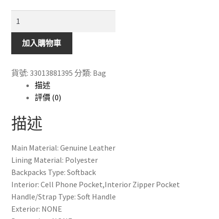
Genuine
Leather
真
加入購物車
皮
女
貨號:
33013881395
分類:
Bag
裝
描述
背
評價 (0)
包
上
描述
學
包
Main Material: Genuine Leather
書
Lining Material: Polyester
包
Backpacks Type: Softback
可
Interior: Cell Phone Pocket,Interior Zipper Pocket
放
Handle/Strap Type: Soft Handle
手
Exterior: NONE
提