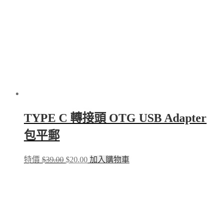
TYPE C 轉接頭 OTG USB Adapter
包平郵
Original
Current
特價
$
39.00
$
20.00
加入購物車
price
price
was:
is:
$39.00.
$20.00.