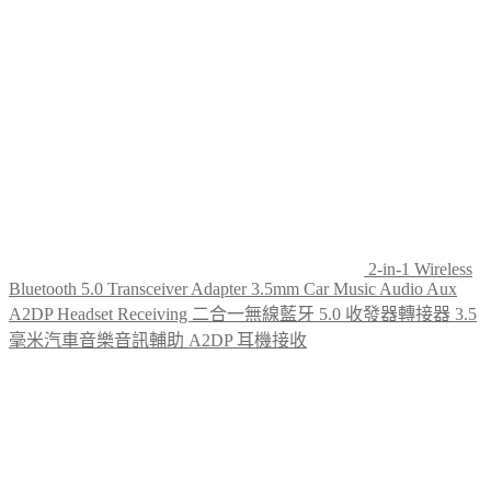
options
may
be
chosen
on
the
product
page
2-in-1 Wireless
Bluetooth 5.0 Transceiver Adapter 3.5mm Car Music Audio Aux
A2DP Headset Receiving 二合一無線藍牙 5.0 收發器轉接器 3.5
毫米汽車音樂音訊輔助 A2DP 耳機接收