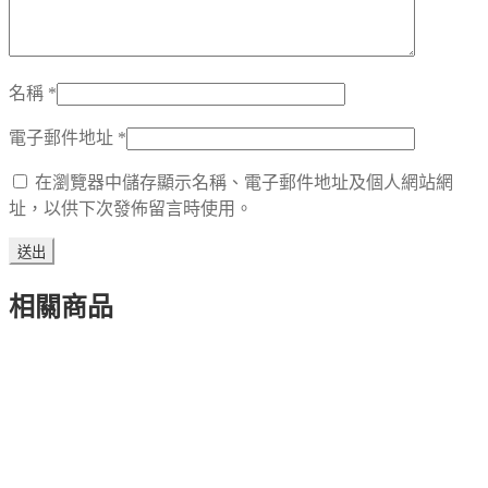
適
用
於
華
名稱
*
為
P30
電子郵件地址
*
小
米
在瀏覽器中儲存顯示名稱、電子郵件地址及個人網站網
Mi
址，以供下次發佈留言時使用。
10
9
Es
數
相關商品
量