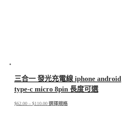
may
be
chosen
on
the
product
page
三合一 發光充電線 iphone android
type-c micro 8pin 長度可選
Price
This
$
62.00
–
$
110.00
選擇規格
range:
product
$62.00
has
through
multiple
$110.00
variants.
The