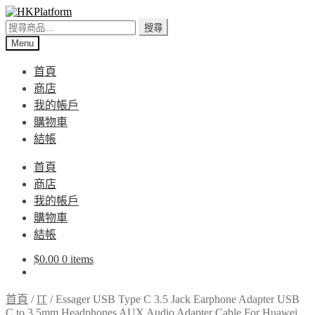
Skip
Skip
to
to
搜
搜尋
navigation
content
尋
Menu
關
首頁
鍵
商店
字:
我的帳戶
購物車
結帳
首頁
商店
我的帳戶
購物車
結帳
$
0.00
0 items
首頁
/
IT
/
Essager USB Type C 3.5 Jack Earphone Adapter USB
C to 3.5mm Headphones AUX Audio Adapter Cable For Huawei