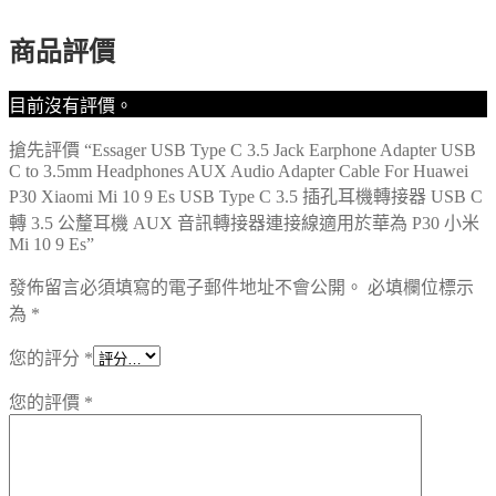
接
商品評價
器
USB
C
目前沒有評價。
轉
3.5
搶先評價 “Essager USB Type C 3.5 Jack Earphone Adapter USB
公
C to 3.5mm Headphones AUX Audio Adapter Cable For Huawei
釐
P30 Xiaomi Mi 10 9 Es USB Type C 3.5 插孔耳機轉接器 USB C
耳
轉 3.5 公釐耳機 AUX 音訊轉接器連接線適用於華為 P30 小米
機
Mi 10 9 Es”
AUX
音
發佈留言必須填寫的電子郵件地址不會公開。
必填欄位標示
訊
為
*
轉
您的評分
*
接
器
您的評價
*
連
接
線