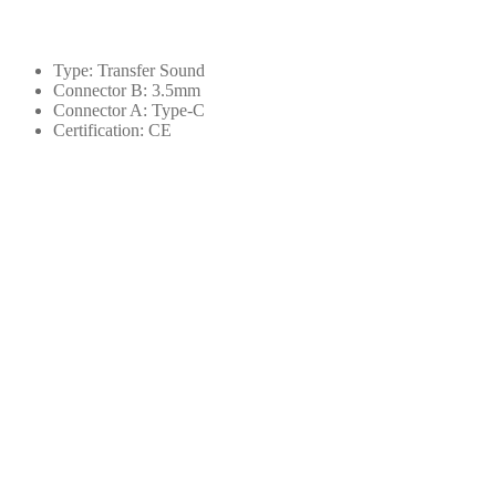
3.5mm
Headphones
AUX
Type:
Transfer Sound
Audio
Connector B:
3.5mm
Adapter
Connector A:
Type-C
Cable
Certification:
CE
For
Huawei
P30
Xiaomi
Mi
10
9
Es
USB
Type
C
3.5
插
孔
耳
機
轉