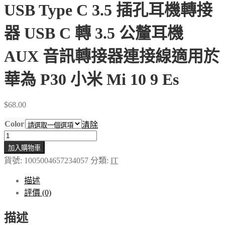
USB Type C 3.5 插孔耳機轉接
器 USB C 轉 3.5 公釐耳機
AUX 音訊轉接器連接線適用於
華為 P30 小米 Mi 10 9 Es
$
68.00
Color
清除
Essager
USB
加入購物車
Type
貨號:
1005004657234057
分類:
IT
C
3.5
Jack
描述
Earphone
評價 (0)
Adapter
USB
描述
C
to