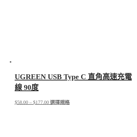
UGREEN USB Type C 直角高速充電
線 90度
Price
This
$
58.00
–
$
177.00
選擇規格
range:
product
$58.00
has
through
multiple
$177.00
variants.
The
options