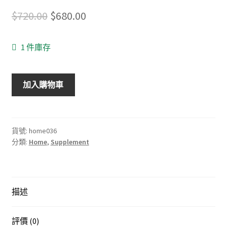
Original
Current
$
720.00
$
680.00
price
price
1 件庫存
was:
is:
$720.00.
$680.00.
美
加入購物車
國
🇺🇸
空
運
貨號:
home036
分類:
Home
,
Supplement
直
送
✈️
💖
描述
AIDEVI
NMN
18000+
評價 (0)