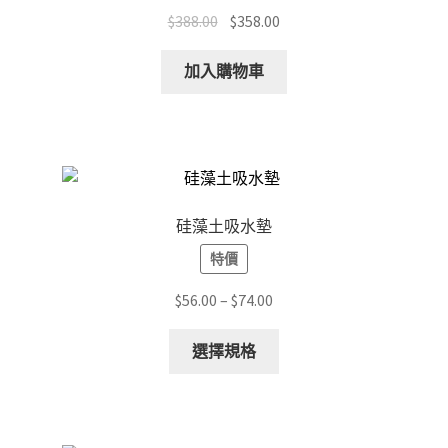
Original
Current
$
388.00
$
358.00
price
price
was:
is:
加入購物車
$388.00.
$358.00.
硅藻土吸水墊
特價
Price
$
56.00
–
$
74.00
range:
This
$56.00
選擇規格
product
through
has
$74.00
multiple
variants.