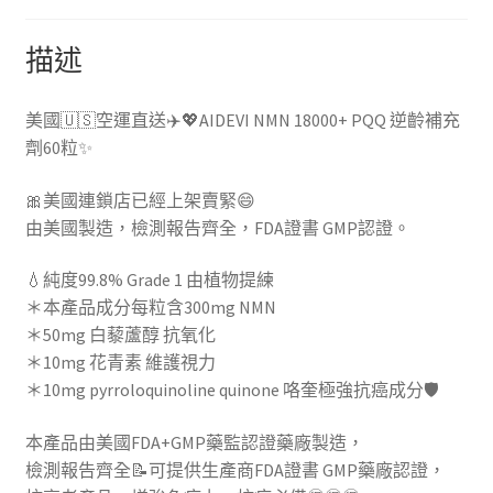
PQQ
逆
描述
齡
補
充
美國🇺🇸空運直送✈️💖AIDEVI NMN 18000+ PQQ 逆齡補充
劑
劑60粒✨
60
🎀美國連鎖店已經上架賣緊😄
粒
由美國製造，檢測報告齊全，FDA證書 GMP認證。
✨
數
💧純度99.8% Grade 1 由植物提練
量
＊本產品成分每粒含300mg NMN
＊50mg 白藜蘆醇 抗氧化
＊10mg 花青素 維護視力
＊​10mg pyrroloquinoline quinone 咯奎極強抗癌成分🛡
本產品由美國FDA+GMP藥監認證藥廠製造，
檢測報告齊全📝可提供生產商FDA證書 GMP藥廠認證，