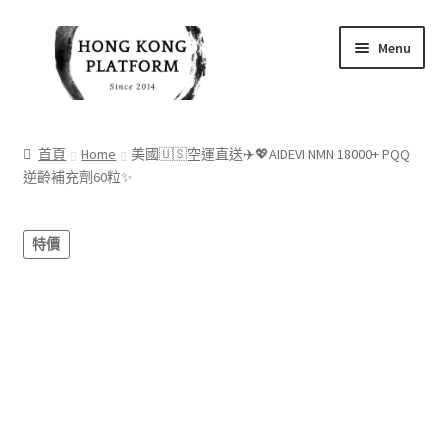
Skip
Skip
Menu
to
to
navigation
content
首頁
首頁
Home
美國🇺🇸空運直送✈️💖AIDEVI NMN 18000+ PQQ
逆齡補充劑60粒✨
商店
我的帳戶
特價
購物車
結帳