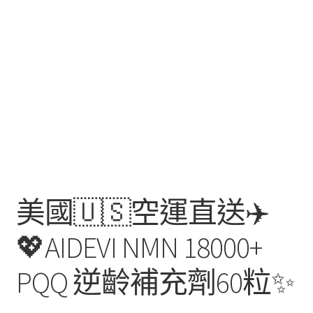
美國🇺🇸空運直送✈️
💖AIDEVI NMN 18000+
PQQ 逆齡補充劑60粒✨