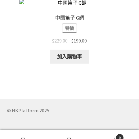
The
options
中國笛子 G調
may
特價
be
chosen
Original
Current
$
229.00
$
199.00
on
price
price
the
was:
is:
加入購物車
product
$229.00.
$199.00.
page
© HKPlatform 2025
0