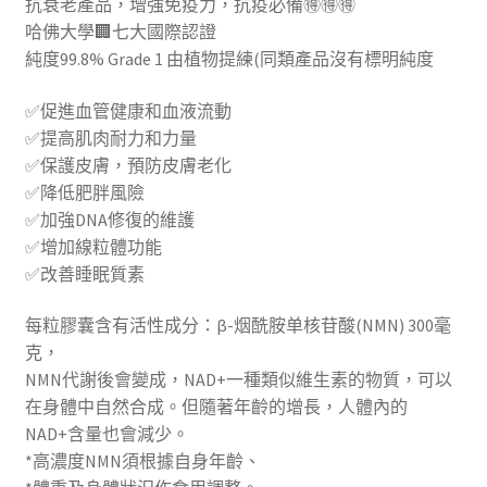
抗衰老產品，增強免疫力，抗疫必備🉐🉐🉐
哈佛大學🏢七大國際認證
純度99.8% Grade 1 由植物提練(同類產品沒有標明純度
✅促進血管健康和血液流動
✅提高肌肉耐力和力量
✅保護皮膚，預防皮膚老化
✅降低肥胖風險
✅加強DNA修復的維護
✅增加線粒體功能
✅改善睡眠質素
每粒膠囊含有活性成分：β-烟酰胺单核苷酸(NMN) 300毫
克，
NMN代謝後會變成，NAD+一種類似維生素的物質，可以
在身體中自然合成。但隨著年齡的增長，人體內的
NAD+含量也會減少。
*高濃度NMN須根據自身年齡、