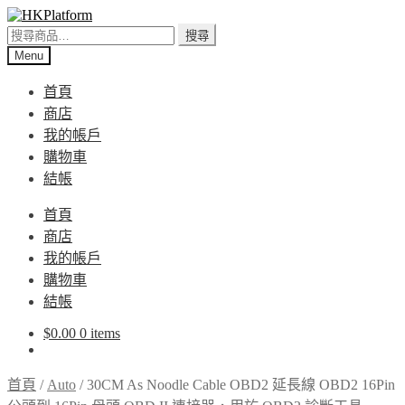
Skip
Skip
to
to
搜
搜尋
navigation
content
尋
Menu
關
首頁
鍵
商店
字:
我的帳戶
購物車
結帳
首頁
商店
我的帳戶
購物車
結帳
$
0.00
0 items
首頁
/
Auto
/
30CM As Noodle Cable OBD2 延長線 OBD2 16Pin