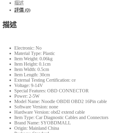
描述
延
評價 (0)
長
線
描述
OBD2
16Pin
公
頭
Electronic:
No
到
Material Type:
Plastic
16Pin
Item Weight:
0.06kg
母
Item Height:
0.1cm
Item Width:
0.5cm
頭
Item Length:
30cm
OBD
External Testing Certification:
ce
II
Voltage:
9-14V
連
Special Features:
OBD CONNECTOR
接
Power:
2-5W
Model Name:
Noodle OBDII OBD2 16Pin cable
器，
Software Version:
none
用
Hardware Version:
obd2 extend cable
於
Item Type:
Car Diagnostic Cables and Connectors
OBD2
Brand Name:
SYOBDMALL
Origin:
Mainland China
診