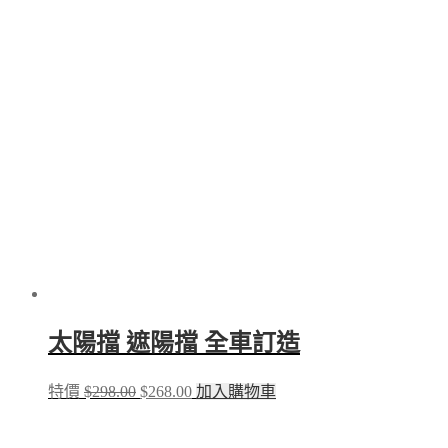
太陽擋 遮陽擋 全車訂造
Original
Current
特價
$
298.00
$
268.00
加入購物車
price
price
was:
is:
$298.00.
$268.00.