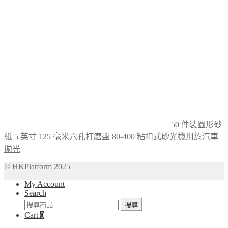
50 件裝圓形砂
紙 5 英寸 125 毫米六孔打磨盤 80-400 粘扣式砂光機用於汽車
拋光
© HKPlatform 2025
My Account
Search
搜
搜尋
Cart
0
尋