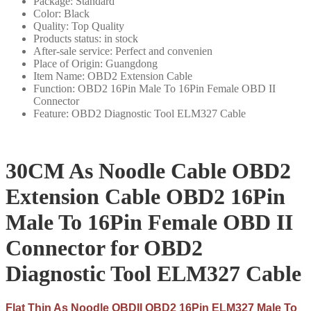
Package:
Standard
斷
Color:
Black
工
Quality:
Top Quality
Products status:
in stock
具
After-sale service:
Perfect and convenien
ELM327
Place of Origin:
Guangdong
電
Item Name:
OBD2 Extension Cable
線
Function:
OBD2 16Pin Male To 16Pin Female OBD II
Connector
數
Feature:
OBD2 Diagnostic Tool ELM327 Cable
量
30CM As Noodle Cable OBD2
Extension Cable OBD2 16Pin
Male To 16Pin Female OBD II
Connector for OBD2
Diagnostic Tool ELM327 Cable
Flat Thin As Noodle OBDII OBD2 16Pin ELM327 Male To