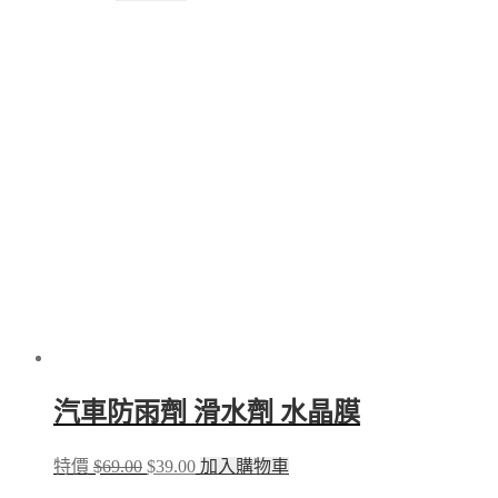
product
has
multiple
variants.
The
options
may
be
chosen
on
the
product
page
汽車防雨劑 滑水劑 水晶膜
Original
Current
特價
$
69.00
$
39.00
加入購物車
price
price