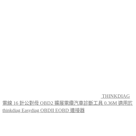
was:
is:
$69.00.
$39.00.
THINKDIAG
電線 16 針公對母 OBD2 擴展電纜汽車診斷工具 0.36M 適用於
thinkdiag Easydiag OBDII EOBD 連接器