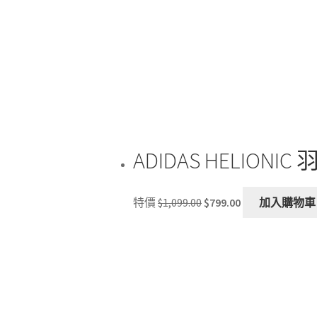
ADIDAS HELIONIC
Original
Current
特價
$
1,099.00
$
799.00
加入購物車
price
price
was:
is:
$1,099.00.
$799.00.