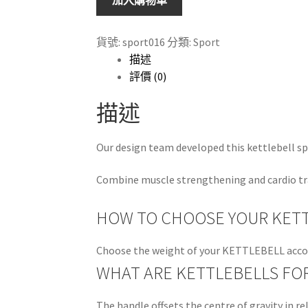
加入購物車
節
壺
貨號:
sport016
分類:
Sport
鈴
描述
Kettlebell
評價 (0)
數
量
描述
Our design team developed this kettlebell spec
Combine muscle strengthening and cardio tra
HOW TO CHOOSE YOUR KET
Choose the weight of your KETTLEBELL accordin
WHAT ARE KETTLEBELLS FO
The handle offsets the centre of gravity in re