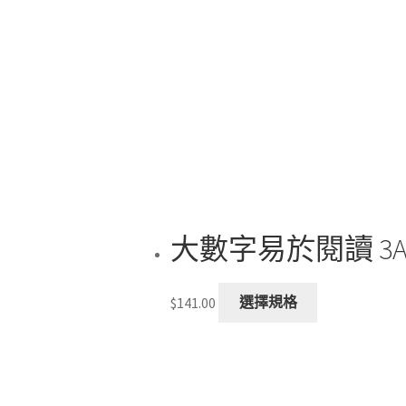
大數字易於閱讀 3
This
$
141.00
選擇規格
product
has
multiple
variants.
The