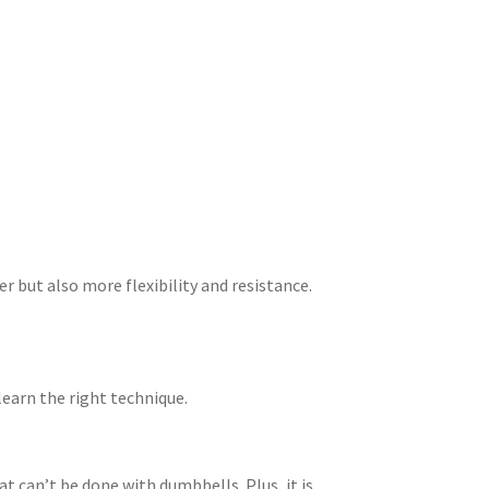
but also more flexibility and resistance.
learn the right technique.
t can’t be done with dumbbells. Plus, it is