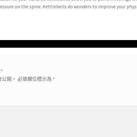
pressure on the spine. Kettlebells do wonders to improve your physi
”
會公開。
必填欄位標示為
*