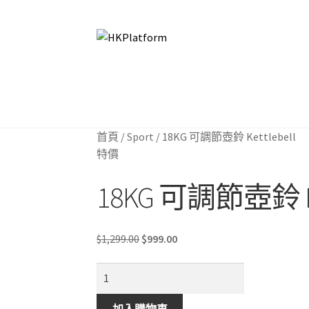
Skip
Skip
to
to
navigation
content
首頁
首頁
商店
商店
我的帳戶
我的帳戶
購物車
購物車
結帳
結帳
首頁
/
Sport
/
18KG 可調節壺鈴 Kettlebell
特價
18KG 可調節壺鈴 Ket
Original
Current
$
1,299.00
$
999.00
price
price
18KG
was:
is:
可
$1,299.00.
$999.00.
調