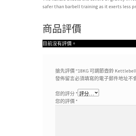
safer than barbell training as it exerts less 
商品評價
目前沒有評價。
搶先評價 “18KG 可調節壺鈴 Kettlebell
發佈留言必須填寫的電子郵件地址不
您的評分
*
您的評價
*