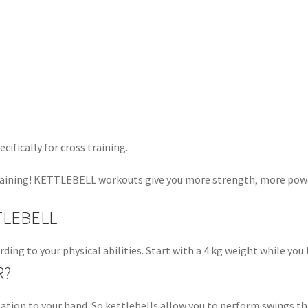
ifically for cross training.
ining! KETTLEBELL workouts give you more strength, more power 
TLEBELL
g to your physical abilities. Start with a 4 kg weight while you 
R?
lation to your hand. So kettlebells allow you to perform swings tha