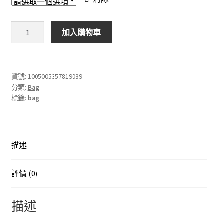
錢
加入購物車
包
高
品
質
貨號:
1005005357819039
分類:
Bag
皮
標籤:
bag
革
女
復
古
描述
包
書
包
評價 (0)
旅
行
描述
包