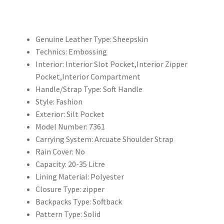
包
女
大
Genuine Leather Type:
Sheepskin
容
Technics:
Embossing
量
Interior:
Interior Slot Pocket,Interior Zipper
背
Pocket,Interior Compartment
包
Handle/Strap Type:
Soft Handle
女
Style:
Fashion
士
Exterior:
Silt Pocket
書
Model Number:
7361
包
Carrying System:
Arcuate Shoulder Strap
帆
Rain Cover:
No
布
Capacity:
20-35 Litre
背
Lining Material:
Polyester
包
Closure Type:
zipper
順
Backpacks Type:
Softback
豐
Pattern Type:
Solid
包