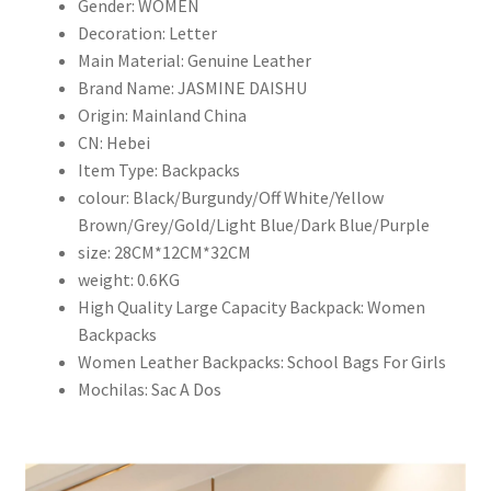
Gender:
WOMEN
郵
Decoration:
Letter
數
Main Material:
Genuine Leather
量
Brand Name:
JASMINE DAISHU
Origin:
Mainland China
CN:
Hebei
Item Type:
Backpacks
colour:
Black/Burgundy/Off White/Yellow
Brown/Grey/Gold/Light Blue/Dark Blue/Purple
size:
28CM*12CM*32CM
weight:
0.6KG
High Quality Large Capacity Backpack:
Women
Backpacks
Women Leather Backpacks:
School Bags For Girls
Mochilas:
Sac A Dos