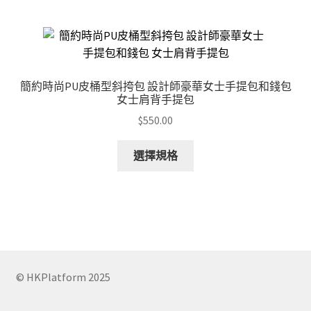
multiple
variants.
The
options
may
簡約時尚PU皮桶型斜挎包 設計師豪華女士手提包和錢包
be
女士肩背手提包
chosen
$
550.00
on
the
This
選擇規格
product
product
page
has
multiple
variants.
The
options
may
© HKPlatform 2025
be
chosen