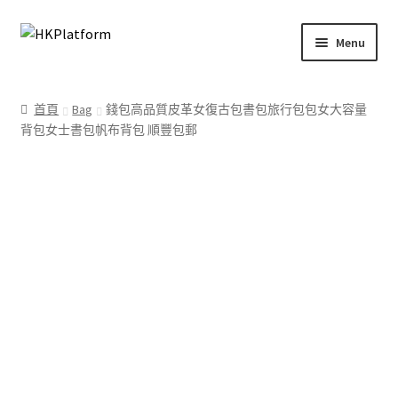
Skip
Skip
Menu
to
to
navigation
content
首頁
首頁
Bag
錢包高品質皮革女復古包書包旅行包包女大容量
背包女士書包帆布背包 順豐包郵
商店
我的帳戶
購物車
結帳