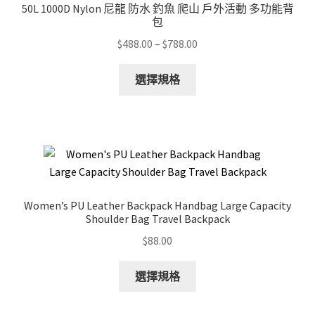
50L 1000D Nylon 尼龍 防水 釣魚 爬山 戶外活動 多功能背
包
Price
$
488.00
–
$
788.00
range:
This
$488.00
選擇規格
product
through
has
$788.00
multiple
variants.
The
options
may
Women’s PU Leather Backpack Handbag Large Capacity
be
Shoulder Bag Travel Backpack
chosen
$
88.00
on
the
This
選擇規格
product
product
page
has