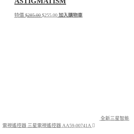
ASTIGMATISM
Original
Current
特價
$
285.00
$
255.00
加入購物車
price
price
was:
is:
$285.00.
$255.00.
全新三星智能
電視遙控器 三星電視遙控器 AA59-00741A