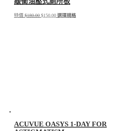
緩衝油壓式廁所板
Original
Current
This
特價
$
180.00
$
150.00
選擇規格
price
price
product
was:
is:
has
$180.00.
$150.00.
multiple
variants.
The
options
may
be
chosen
on
the
product
page
ACUVUE OASYS 1-DAY FOR