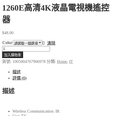
1260E高清4K液晶電視機遙控
器
$
48.00
Color
清除
適
加入購物車
用
貨號:
1005004767906978
分類:
Home
,
IT
三
星
描述
智
評價 (0)
能
電
描述
視
遙
控
Wireless Communication:
IR
器
Use:
TV