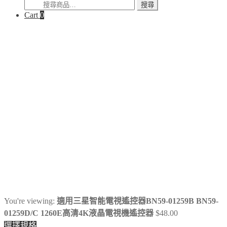
搜
搜尋
Cart
0
尋
關
鍵
字:
You're viewing:
適用三星智能電視遙控器BN59-01259B BN59-
01259D/C 1260E高清4K液晶電視機遙控器
$
48.00
選擇規格