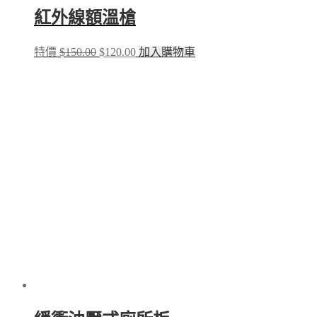
紅外線額溫槍
Original
Current
特價
$
150.00
$
120.00
加入購物車
price
price
was:
is:
$150.00.
$120.00.