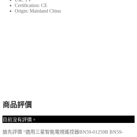
BN59-
Certification:
CE
01259B
Origin:
Mainland China
BN59-
01259D/C
1260E
高
清
4K
液
晶
電
視
機
遙
控
器
商品評價
數
量
目前沒有評價。
搶先評價 “適用三星智能電視遙控器BN59-01259B BN59-