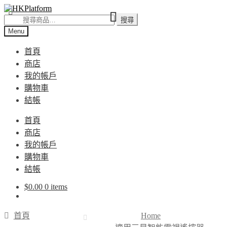
Skip
Skip
to
to
搜
搜尋
navigation
content
尋
Menu
關
首頁
鍵
商店
字:
我的帳戶
購物車
結帳
首頁
商店
我的帳戶
購物車
結帳
$
0.00
0 items
首頁
Home