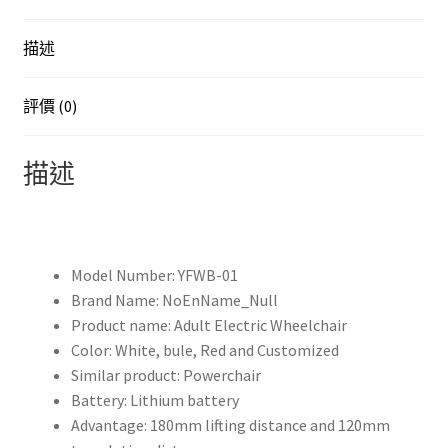
豪
華
描述
電
動
代
評價 (0)
步
車
描述
電
動
輪
椅
Model Number:
YFWB-01
數
Brand Name:
NoEnName_Null
量
Product name:
Adult Electric Wheelchair
Color:
White, bule, Red and Customized
Similar product:
Powerchair
Battery:
Lithium battery
Advantage:
180mm lifting distance and 120mm