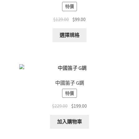
特價
be
chosen
Original
Current
$
129.00
$
99.00
on
price
price
the
This
was:
is:
選擇規格
product
product
$129.00.
$99.00.
page
has
multiple
variants.
The
options
中國笛子 G調
may
特價
be
chosen
Original
Current
$
229.00
$
199.00
on
price
price
the
was:
is:
加入購物車
product
$229.00.
$199.00.
page