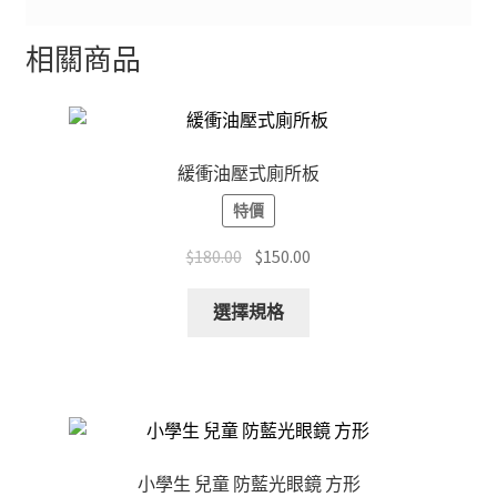
相關商品
緩衝油壓式廁所板
特價
Original
Current
$
180.00
$
150.00
price
price
This
was:
is:
選擇規格
product
$180.00.
$150.00.
has
multiple
variants.
The
options
小學生 兒童 防藍光眼鏡 方形
may