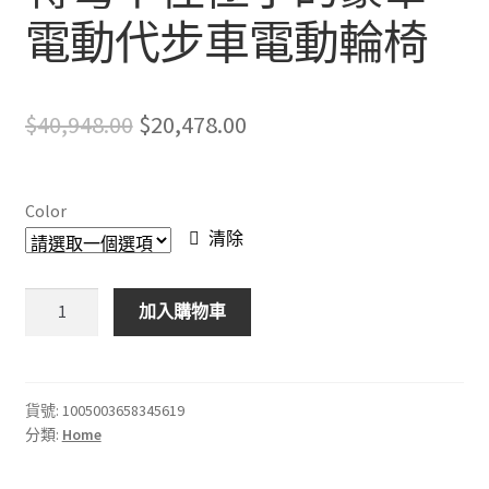
電動代步車電動輪椅
Original
Current
$
40,948.00
$
20,478.00
price
price
was:
is:
Color
$40,948.00.
$20,478.00.
清除
轉
加入購物車
彎
半
徑
極
貨號:
1005003658345619
分類:
Home
小
的