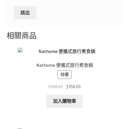
相關商品
Nathome 便攜式旅行煮食鍋
特價
Original
Current
$
388.00
$
358.00
price
price
was:
is:
加入購物車
$388.00.
$358.00.