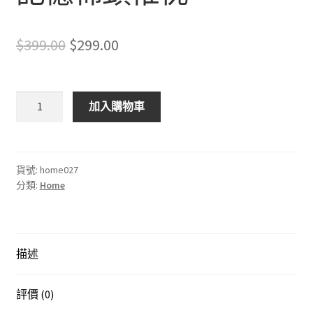
Original
Current
$
399.00
$
299.00
price
price
was:
is:
記
加入購物車
憶
$399.00.
$299.00.
棉
頸
椎
貨號:
home027
分類:
Home
枕
數
量
描述
評價 (0)