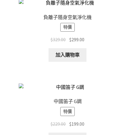
負離子隨身空氣淨化機
特價
Original
Current
$
329.00
$
299.00
price
price
was:
is:
加入購物車
$329.00.
$299.00.
中國笛子 G調
特價
Original
Current
$
229.00
$
199.00
price
price