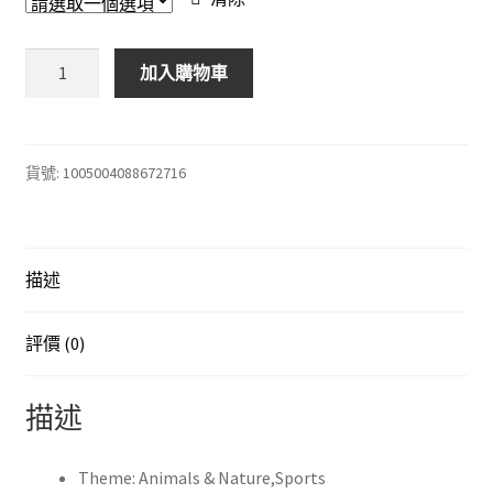
through
$68.00
蒙
加入購物車
特
梭
利
木
貨號:
1005004088672716
製
磁
性
描述
釣
魚
玩
評價 (0)
具
寶
描述
寶
卡
通
Theme:
Animals & Nature,Sports