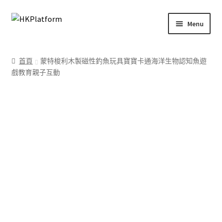
Skip
Skip
Menu
to
to
navigation
content
首頁
首頁
蒙特梭利木製磁性釣魚玩具寶寶卡通海洋生物認知魚遊
戲教育親子互動
商店
我的帳戶
購物車
結帳