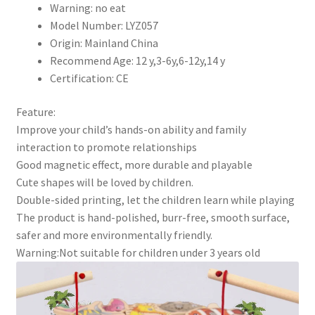
海
Warning:
no eat
洋
Model Number:
LYZ057
生
Origin:
Mainland China
物
Recommend Age:
12 y,3-6y,6-12y,14 y
認
Certification:
CE
知
魚
Feature:
遊
Improve your child’s hands-on ability and family
戲
interaction to promote relationships
教
Good magnetic effect, more durable and playable
育
Cute shapes will be loved by children.
親
Double-sided printing, let the children learn while playing
子
The product is hand-polished, burr-free, smooth surface,
互
safer and more environmentally friendly.
動
Warning:Not suitable for children under 3 years old
數
量