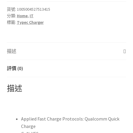
大
利
貨號:
1005004527513415
分類:
Home
,
IT
亞/
標籤:
Typec Charger
歐
盟/
美
國
描述
USB
C
充
評價 (0)
電
器
描述
65W
PD
3.0
GaN
Applied Fast Charge Protocols:
Qualcomm Quick
充
Charge
電