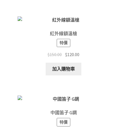
紅外線額溫槍
特價
Original
Current
$
150.00
$
120.00
price
price
was:
is:
加入購物車
$150.00.
$120.00.
中國笛子 G調
特價