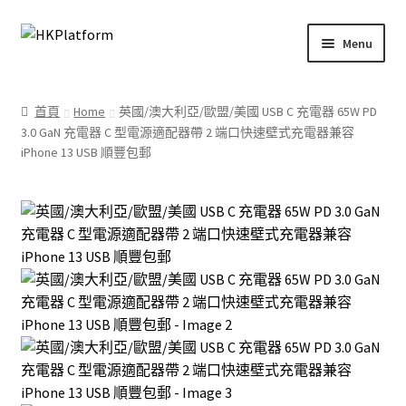
Skip
Skip
Menu
to
to
navigation
content
首頁
首頁
Home
英國/澳大利亞/歐盟/美國 USB C 充電器 65W PD
3.0 GaN 充電器 C 型電源適配器帶 2 端口快速壁式充電器兼容
商店
iPhone 13 USB 順豐包郵
我的帳戶
購物車
結帳