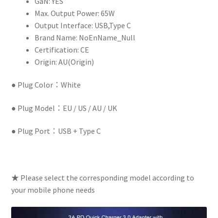
GaN:
YES
器
Max. Output Power:
65W
C
Output Interface:
USB,Type C
型
Brand Name:
NoEnName_Null
電
Certification:
CE
源
Origin:
AU(Origin)
適
配
● Plug Color：White
器
帶
● Plug Model：EU / US / AU / UK
2
端
● Plug Port：USB + Type C
口
快
速
壁
★ Please select the corresponding model according to
式
your mobile phone needs
充
電