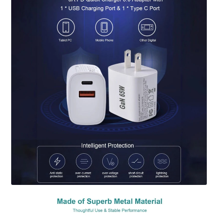
器
兼
容
iPhone
13
USB
順
豐
包
郵
數
量