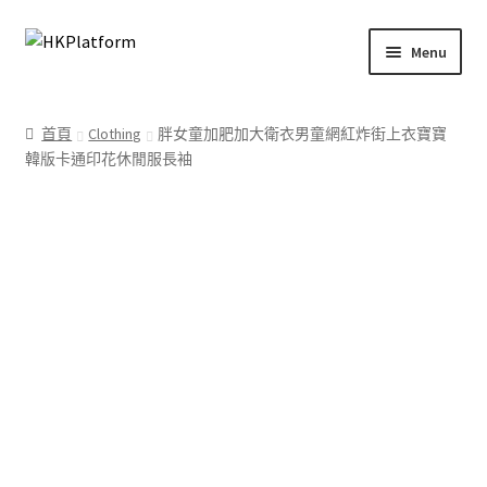
Skip
Skip
Menu
to
to
navigation
content
首頁
首頁
Clothing
胖女童加肥加大衛衣男童網紅炸街上衣寶寶
韓版卡通印花休閒服長袖
商店
我的帳戶
購物車
結帳