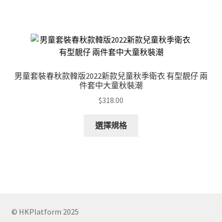
page
has
multiple
variants.
The
options
may
男童套裝春秋款韓版2022新款兒童秋季衛衣 有型靚仔 兩
be
件套中大童秋裝潮
chosen
$
318.00
on
the
This
選擇規格
product
product
page
has
multiple
variants.
The
options
may
© HKPlatform 2025
be