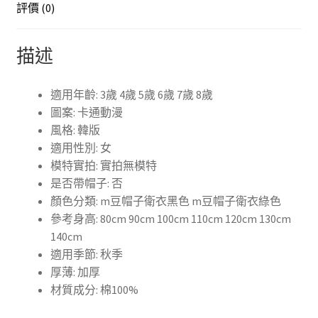
評價 (0)
街
上
描述
衣
寶
寶
適用年齡: 3歲 4歲 5歲 6歲 7歲 8歲
韓
圖案: 卡通動漫
版
風格: 韓版
卡
適用性別: 女
通
模特實拍: 實拍無模特
印
是否帶帽子: 否
花
顏色分類: m豆帽子衛衣黑色 m豆帽子衛衣綠色
休
參考身高: 80cm 90cm 100cm 110cm 120cm 130cm
閒
140cm
服
適用季節: 秋季
長
厚薄: 加厚
袖
材質成分: 棉100%
數