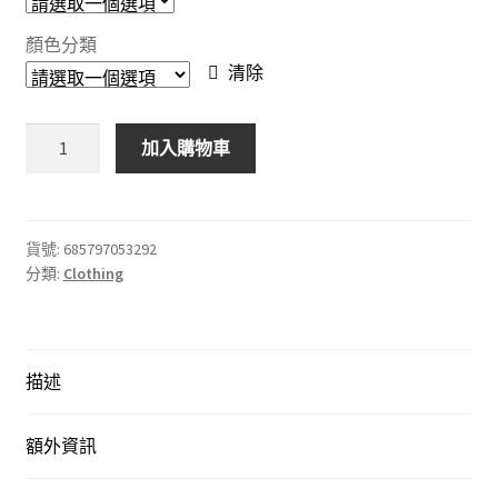
顏色分類
清除
胖
加入購物車
女
童
加
肥
貨號:
685797053292
分類:
Clothing
加
大
衛
衣
描述
男
童
網
額外資訊
紅
炸