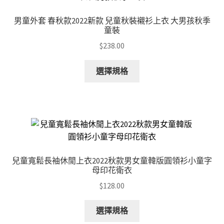
男童外套 春秋款2022新款 兒童秋裝襯衫上衣 大男孩秋季
童裝
$
238.00
This
選擇規格
product
has
multiple
variants.
The
options
may
兒童寬鬆長袖休閒上衣2022秋款男女童韓版圓領衫小童字
be
母印花衛衣
chosen
$
128.00
on
the
This
選擇規格
product
product