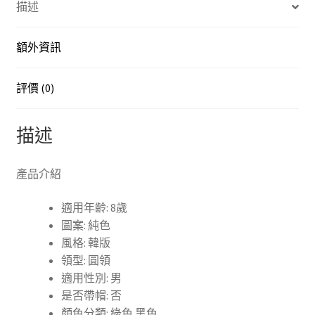
描述
兒
童
運
額外資訊
動
服
評價 (0)
春
秋
描述
季
洋
裝
產品介紹
男
中
適用年齡: 8歲
大
圖案: 純色
童
風格: 韓版
上
領型: 圓領
衣
適用性別: 男
數
是否帶帽: 否
量
顏色分類: 綠色 黑色