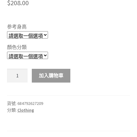
$
208.00
参考身高
顏色分類
男
加入購物車
童
外
套
2022
貨號:
684792627209
分類:
Clothing
新
款
秋
裝