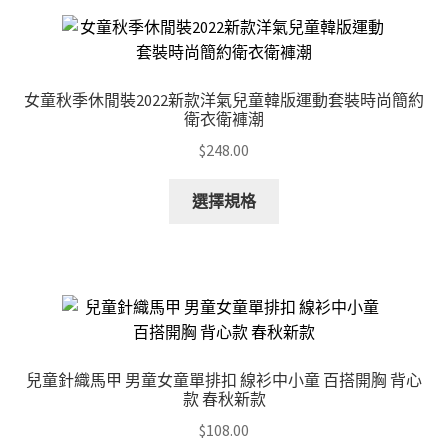
女童秋季休閒裝2022新款洋氣兒童韓版運動套裝時尚簡約
衛衣衛褲潮
$
248.00
This
選擇規格
product
has
multiple
variants.
The
options
may
兒童針織馬甲 男童女童單排扣 線衫中小童 百搭開胸 背心
be
款 春秋新款
chosen
$
108.00
on