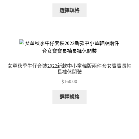
the
This
選擇規格
product
product
page
has
multiple
variants.
The
options
may
女童秋季牛仔套裝2022新款中小童韓版兩件套女寶寶長袖
be
長褲休閒裝
chosen
$
160.00
on
the
This
選擇規格
product
product
page
has
multiple
variants.
The