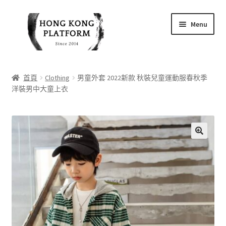
Skip
Skip
Menu
to
to
navigation
content
首頁
首頁
Clothing
男童外套 2022新款 秋裝兒童運動服春秋季
洋裝男中大童上衣
商店
我的帳戶
購物車
結帳