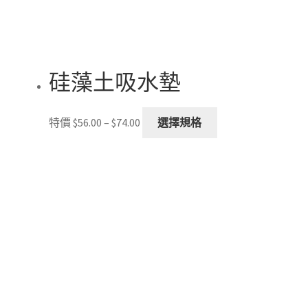
硅藻土吸水墊
Price
This
特價
$
56.00
–
$
74.00
選擇規格
range:
product
$56.00
has
through
multiple
$74.00
variants.
The
options
may
be
chosen
on
the