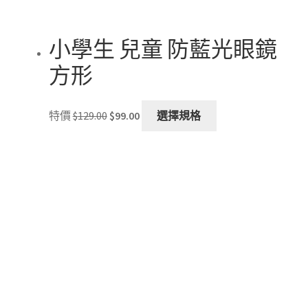
小學生 兒童 防藍光眼鏡
方形
Original
Current
This
特價
$
129.00
$
99.00
選擇規格
price
price
product
was:
is:
has
$129.00.
$99.00.
multiple
variants.
The
options
may
be
chosen
on
the