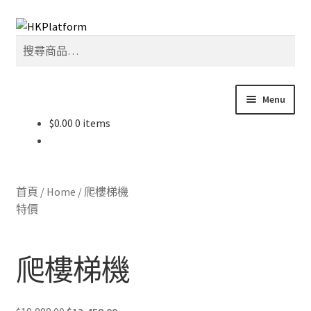
Skip
Skip
搜
to
to
搜
尋
navigation
content
尋
關
鍵
Menu
字:
$
0.00
0 items
首頁
商店
首頁
/
Home
/
爬樓梯機
我的帳戶
特價
購物車
爬樓梯機
結帳
Original
Current