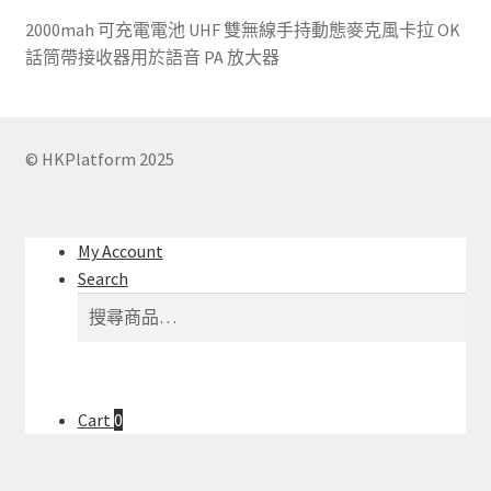
2000mah 可充電電池 UHF 雙無線手持動態麥克風卡拉 OK
話筒帶接收器用於語音 PA 放大器
© HKPlatform 2025
My Account
Search
搜
搜
尋
尋
關
鍵
字:
Cart
0