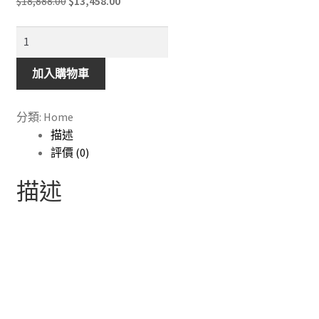
$
18,888.00
$
13,458.00
price
price
爬
was:
is:
樓
$18,888.00.
$13,458.00.
梯
加入購物車
機
數
分類:
Home
量
描述
評價 (0)
描述