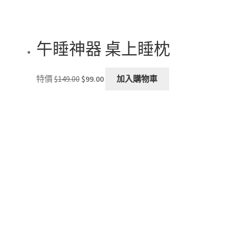
product
page
午睡神器 桌上睡枕
Original
Current
特價
$
149.00
$
99.00
加入購物車
price
price
was:
is:
$149.00.
$99.00.