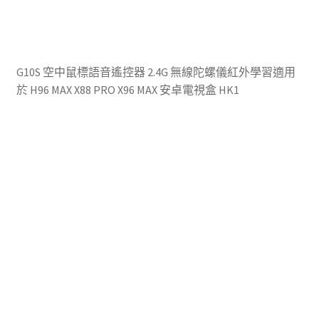
product
page
G10S 空中鼠標語音遙控器 2.4G 無線陀螺儀紅外學習適用
於 H96 MAX X88 PRO X96 MAX 安卓電視盒 HK1