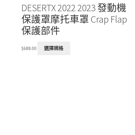
DESERTX 2022 2023 發動機
保護罩摩托車罩 Crap Flap
保護部件
This
$
688.00
選擇規格
product
has
multiple
variants.
The
options
may
be
chosen
on
the