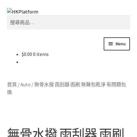
Skip
Skip
搜
to
to
搜
尋
navigation
content
尋
關
鍵
Menu
字:
$
0.00
0 items
首頁
商店
首頁
/
Auto
/
無骨水撥 雨刮器 雨刷 無聲包乾淨 有問題包
我的帳戶
換
購物車
結帳
無骨水撥 雨刮器 雨刷