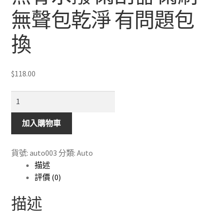
無聲包乾淨 有問題包
換
$
118.00
無
骨
水
加入購物車
撥
雨
貨號:
auto003
分類:
Auto
刮
描述
器
評價 (0)
雨
刷
描述
無
聲