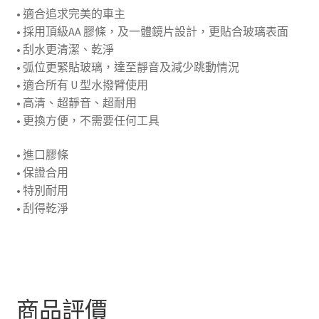
• 適合追求完美的車主
包
• 採用頂級AA 膠條，及一體鏡片設計，更貼合玻璃表面
乾
• 刮水更清潔、乾淨
淨
• 弧位更緊貼玻璃，達至靜音及減少跳動情況
有
• 適合所有 U 型水撥臂使用
問
• 高清、超靜音、超耐用
題
• 更換方便，不需要任何工具
包
換
• 進口膠條
數
• 保證合用
量
• 特別耐用
• 刮得乾淨
商品評價