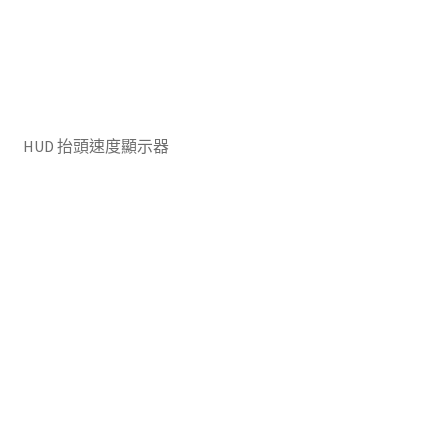
on
the
product
page
HUD 抬頭速度顯示器