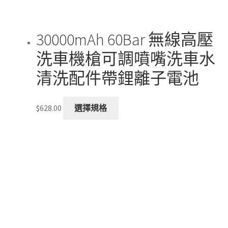
product
page
30000mAh 60Bar 無線高壓
洗車機槍可調噴嘴洗車水
清洗配件帶鋰離子電池
This
$
628.00
選擇規格
product
has
multiple
variants.
The
options
may
be
chosen