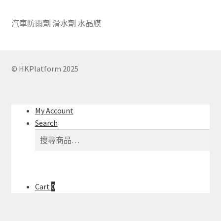
汽車防雨劑 滑水劑 水晶膜
© HKPlatform 2025
My Account
Search
搜
搜
尋
尋
關
鍵
字:
Cart
0