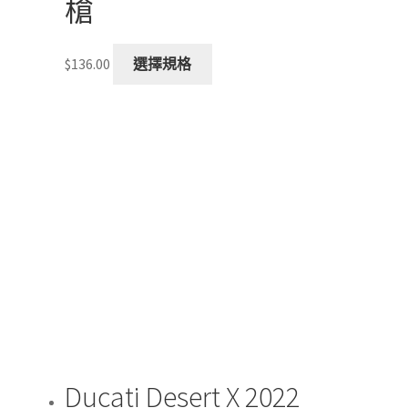
槍
This
$
136.00
選擇規格
product
has
multiple
variants.
The
options
may
be
chosen
on
the
product
page
Ducati Desert X 2022