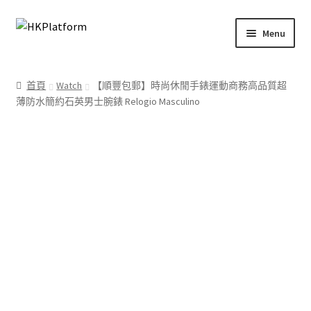
Skip
Skip
Menu
to
to
navigation
content
首頁
首頁
Watch
【順豐包郵】時尚休閒手錶運動商務高品質超
薄防水簡約石英男士腕錶 Relogio Masculino
商店
我的帳戶
購物車
結帳