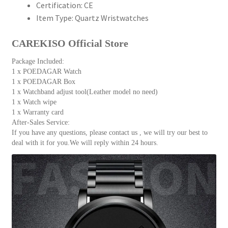
量
Certification:
CE
Item Type:
Quartz Wristwatches
CAREKISO Official Store
Package Included:
1 x POEDAGAR Watch
1 x POEDAGAR Box
1 x Watchband adjust tool(Leather model no need)
1 x Watch wipe
1 x Warranty card
After-Sales Service:
If you have any questions, please contact us , we will try our best to
deal with it for you.We will reply within 24 hours.