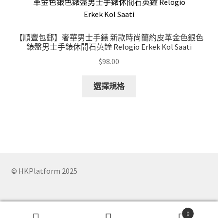
options
may
be
【順豐包郵】奢華男士手錶 新款時尚簡約皮革金色銀色
chosen
錶盤男士手錶休閒石英鐘 Relogio Erkek Kol Saati
on
$
98.00
the
product
This
選擇規格
page
product
has
multiple
variants.
The
options
may
© HKPlatform 2025
be
chosen
on
0
the