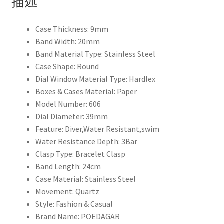
描述
高
品
質
Case Thickness:
9mm
超
Band Width:
20mm
薄
Band Material Type:
Stainless Steel
防
Case Shape:
Round
水
Dial Window Material Type:
Hardlex
簡
Boxes & Cases Material:
Paper
約
Model Number:
606
石
Dial Diameter:
39mm
英
Feature:
Diver,Water Resistant,swim
男
Water Resistance Depth:
3Bar
士
Clasp Type:
Bracelet Clasp
腕
Band Length:
24cm
錶
Case Material:
Stainless Steel
Relogio
Movement:
Quartz
Masculino
Style:
Fashion & Casual
數
Brand Name:
POEDAGAR