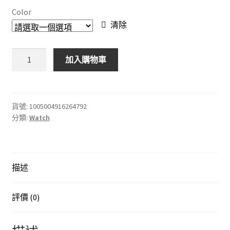
Color
清除
【順
加入購物車
豐
包
郵】
時
貨號:
1005004916264792
分類:
Watch
尚
休
閒
手
描述
錶
運
動
評價 (0)
商
務