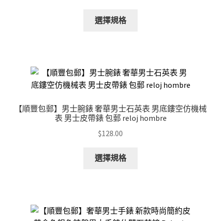
This
選擇規格
product
has
multiple
variants.
The
options
may
【順豐包郵】男士腕錶 奢華男士石英表 男底鏤空仿機械
be
表 男士皮帶錶 包郵 reloj hombre
chosen
$
128.00
on
the
This
選擇規格
product
product
page
has
multiple
variants.
The