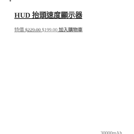
HUD 抬頭速度顯示器
Original
Current
特價
$
229.00
$
199.00
加入購物車
price
price
was:
is:
$229.00.
$199.00.
30000mAh