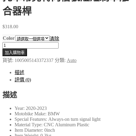
合器桿
$
318.00
Color
清除
新
加入購物車
款
BMW
貨號:
1005005143372337
分類:
Auto
C400GT
C400X
描述
C
評價 (0)
400GT
400X
2020-
描述
2023
車
Year:
2020-2023
把
Motobike Make:
BMW
摩
Special Features:
Always-on turn signal light
Material Type:
CNC Aluminum Plastic
托
Item Diameter:
0inch
車
Item Weight:
0.3kg