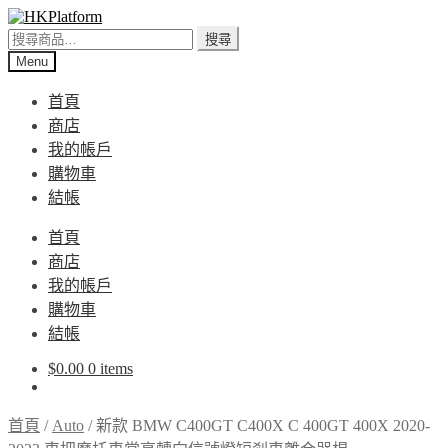
Skip
Skip
to
to
搜
搜尋
navigation
content
尋
Menu
關
首頁
鍵
商店
字:
我的帳戶
購物車
結帳
首頁
商店
我的帳戶
購物車
結帳
$
0.00
0 items
首頁
/
Auto
/
新款 BMW C400GT C400X C 400GT 400X 2020-