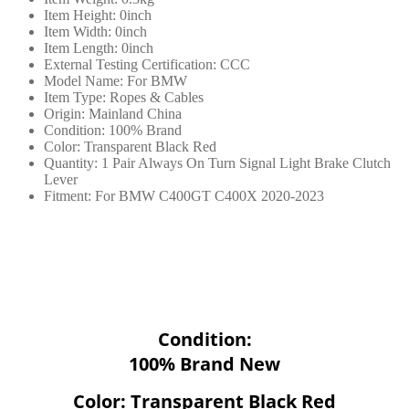
常
Item Height:
0inch
Item Width:
0inch
亮
Item Length:
0inch
轉
External Testing Certification:
CCC
向
Model Name:
For BMW
Item Type:
Ropes & Cables
信
Origin:
Mainland China
號
Condition:
100% Brand
燈
Color:
Transparent Black Red
Quantity:
1 Pair Always On Turn Signal Light Brake Clutch
短
Lever
剎
Fitment:
For BMW C400GT C400X 2020-2023
車
離
合
器
桿
數
Condition:
量
100% Brand New
Color: Transparent Black Red