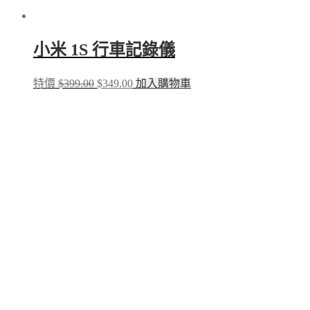
小米 1S 行車記錄儀
Original
Current
特價
$
399.00
$
349.00
加入購物車
price
price
was:
is:
$399.00.
$349.00.