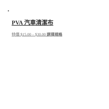
PVA 汽車清潔布
Price
This
特價
$
15.00
–
$
30.00
選擇規格
range:
product
$15.00
has
through
multiple
$30.00
variants.
The
options
may
be
chosen
on
the
product
page