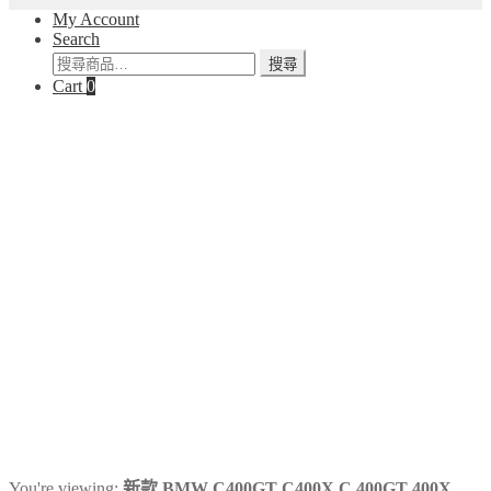
My Account
Search
搜
搜尋
Cart
0
尋
關
鍵
字:
You're viewing:
新款 BMW C400GT C400X C 400GT 400X