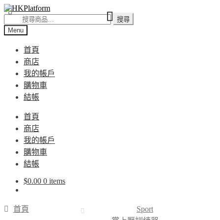
Skip
Skip
to
to
搜
搜尋
navigation
content
尋
Menu
關
首頁
鍵
商店
字:
我的帳戶
購物車
結帳
首頁
商店
我的帳戶
購物車
結帳
$
0.00
0 items
首頁
Sport