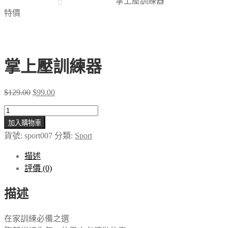
掌上壓訓練器
特價
掌上壓訓練器
Original
Current
$
129.00
$
99.00
price
price
was:
is:
掌
$129.00.
$99.00.
加入購物車
上
貨號:
sport007
分類:
Sport
壓
訓
描述
練
評價 (0)
器
數
描述
量
在家訓練必備之選