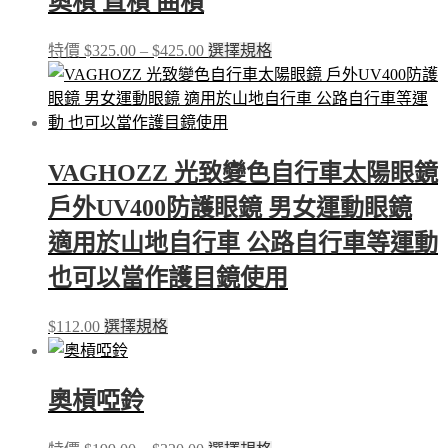
奧槓 直槓 曲槓
Price
This
特價
$
325.00
–
$
425.00
選擇規格
range:
product
$325.00
has
through
multiple
$425.00
variants.
The
options
VAGHOZZ 光致變色自行車太陽眼鏡
may
be
戶外UV400防護眼鏡 男女運動眼鏡
chosen
on
適用於山地自行車 公路自行車等運動
the
product
也可以當作護目鏡使用
page
This
$
112.00
選擇規格
product
has
multiple
variants.
奧槓啞鈴
The
options
Price
This
may