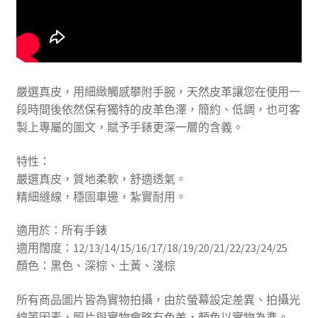
嚴選真皮，用細緻觸感攀附手腕，天然皮革讓您在使用一
段時間後依然保有獨特的皮革色澤，簡約、低調，也可客
製上專屬的圖文，賦予手錶更深一層的含義。
特性：
嚴選真皮，質地柔軟，舒適透氣。
精細縫線，穩固車邊，紮實耐用。
適用於：所有手錶
適用闊度：12/13/14/15/16/17/18/19/20/21/22/23/24/25
顏色：黑色、深棕、土黃、淺棕
所有商品圖片皆為實物拍攝，由於螢幕設定差異、拍攝光
線等因素，照片與實物會略有色差，顏色以實物為準。