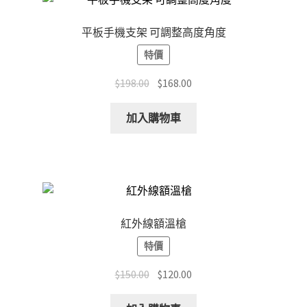
平板手機支架 可調整高度角度
特價
Original
Current
$
198.00
$
168.00
price
price
was:
is:
加入購物車
$198.00.
$168.00.
紅外線額溫槍
特價
Original
Current
$
150.00
$
120.00
price
price