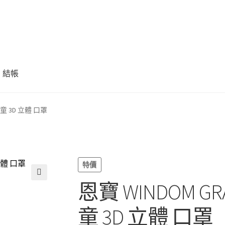
結帳
中童 3D 立體 口罩
特價
恩寶 WINDOM G
🔍
童 3D 立體 口罩