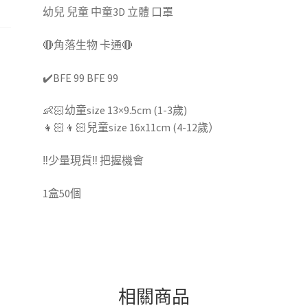
口
幼兒 兒童 中童3D 立體 口罩
罩
數
🔴角落生物 卡通🔴
量
✔️BFE 99 BFE 99
👶🏻幼童size 13×9.5cm (1-3歲)
👧🏻👦🏻兒童size 16x11cm (4-12歲）
‼️少量現貨‼️ 把握機會
1盒50個
相關商品