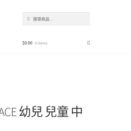
搜
搜
尋
尋
關
鍵
字:
$
0.00
0 items
RACE 幼兒 兒童 中