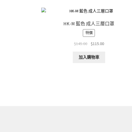
HK-M 藍色 成人三層口罩
特價
Original
Current
$
145.00
$
115.00
price
price
was:
is:
加入購物車
$145.00.
$115.00.