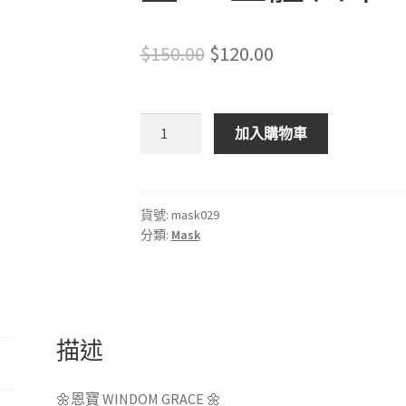
Original
Current
$
150.00
$
120.00
price
price
was:
is:
恩
加入購物車
寶
$150.00.
$120.00.
WINDOM
GRACE
幼
貨號:
mask029
分類:
Mask
兒
兒
童
中
童
描述
3D
立
體
🌼恩寶 WINDOM GRACE 🌼