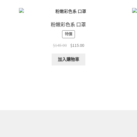
粉嫩彩色系 口罩
特價
Original
Current
$
145.00
$
115.00
price
price
was:
is:
加入購物車
$145.00.
$115.00.