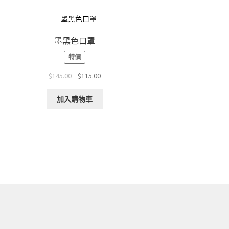
墨黑色口罩
特價
Original
Current
$
145.00
$
115.00
price
price
was:
is:
加入購物車
$145.00.
$115.00.