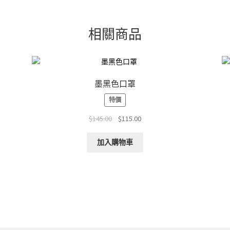
相關商品
墨黑色口罩
特價
Original
Current
$
145.00
$
115.00
price
price
was:
is:
加入購物車
$145.00.
$115.00.