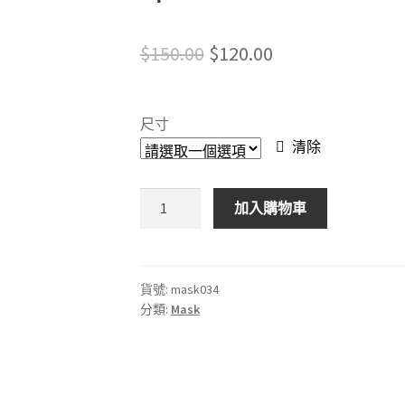
Original
Current
$
150.00
$
120.00
price
price
was:
is:
尺寸
$150.00.
$120.00.
清除
恩
加入購物車
寶
WINDOM
GRACE
Baby
貨號:
mask034
分類:
Mask
Shark
口
罩
數
量