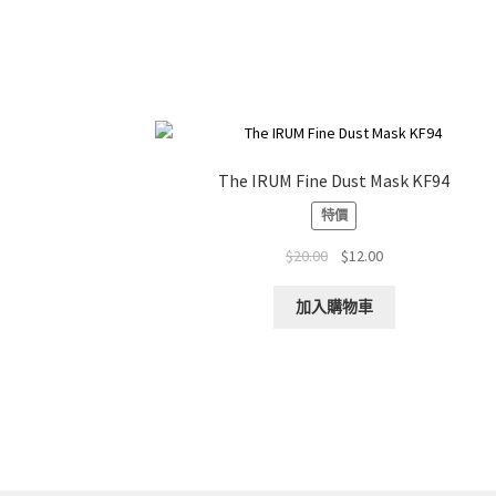
The IRUM Fine Dust Mask KF94
特價
Original
Current
$
20.00
$
12.00
price
price
was:
is:
加入購物車
$20.00.
$12.00.