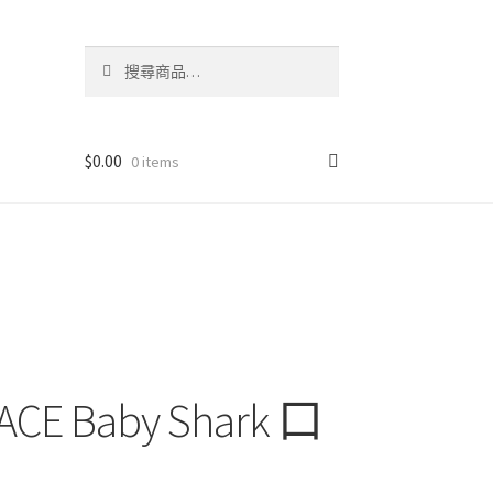
搜
搜
尋
尋
關
鍵
字:
$
0.00
0 items
E Baby Shark 口