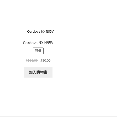
Cordova NX N95V
特價
Original
Current
$
120.00
$
90.00
price
price
was:
is:
加入購物車
$120.00.
$90.00.