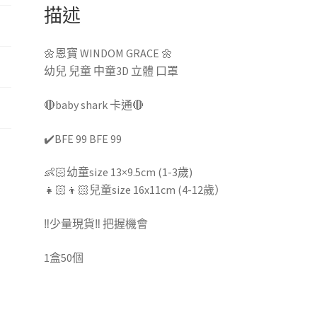
描述
🌼恩寶 WINDOM GRACE 🌼
幼兒 兒童 中童3D 立體 口罩
🔴baby shark 卡通🔴
✔️BFE 99 BFE 99
👶🏻幼童size 13×9.5cm (1-3歲)
👧🏻👦🏻兒童size 16x11cm (4-12歲）
‼️少量現貨‼️ 把握機會
1盒50個