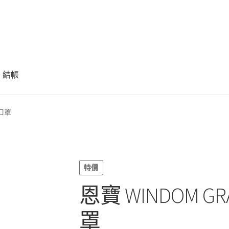
結帳
 口罩
特價
恩寶 WINDOM GRAC
罩