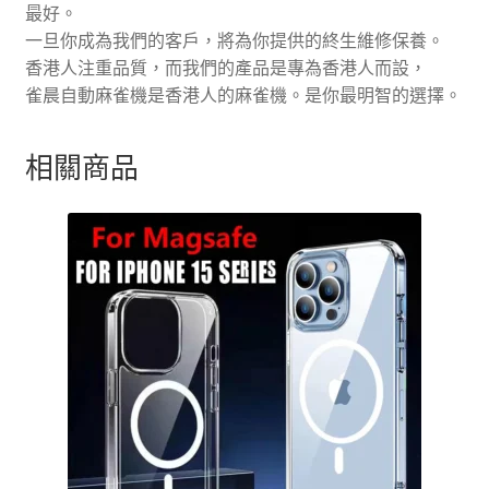
最好。
塘
一旦你成為我們的客戶，將為你提供的終生維修保養。
門
香港人注重品質，而我們的產品是專為香港人而設，
市
雀晨自動麻雀機是香港人的麻雀機。是你最明智的選擇。
現
機
可
相關商品
以
睇
自
取
有
優
惠
數
量