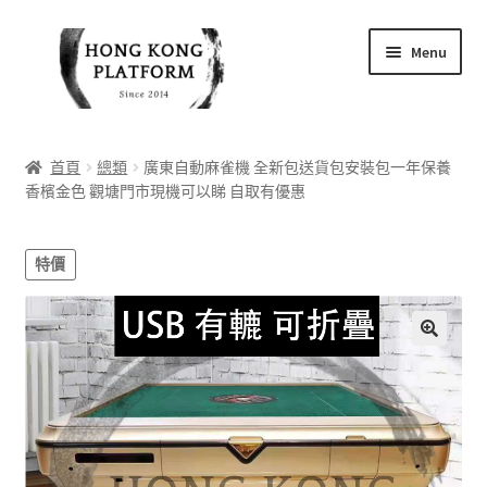
Skip
Skip
Menu
to
to
navigation
content
首頁
首頁
總類
廣東自動麻雀機 全新包送貨包安裝包一年保養
香檳金色 觀塘門市現機可以睇 自取有優惠
商店
我的帳戶
特價
購物車
結帳