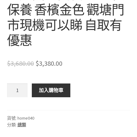
保養 香檳金色 觀塘門
市現機可以睇 自取有
優惠
Original
Current
$
3,680.00
$
3,380.00
price
price
was:
is:
廣
加入購物車
東
$3,680.00.
$3,380.00.
自
動
麻
貨號:
home040
分類:
總類
雀
機