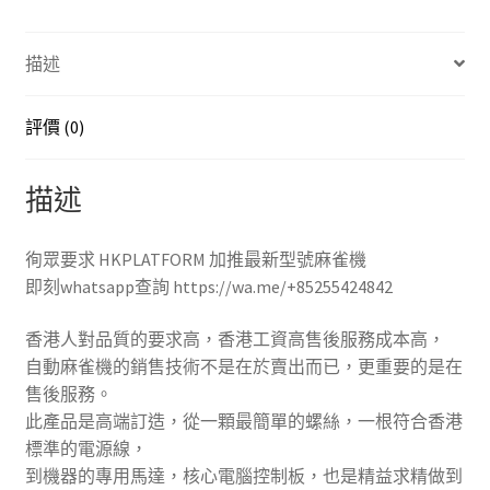
全
新
描述
包
送
貨
評價 (0)
包
安
描述
裝
包
一
徇眾要求 HKPLATFORM 加推最新型號麻雀機
年
即刻whatsapp查詢 https://wa.me/+85255424842
保
香港人對品質的要求高，香港工資高售後服務成本高，
養
自動麻雀機的銷售技術不是在於賣出而已，更重要的是在
香
售後服務。
檳
此產品是高端訂造，從一顆最簡單的螺絲，一根符合香港
金
標準的電源線，
色
到機器的專用馬達，核心電腦控制板，也是精益求精做到
觀