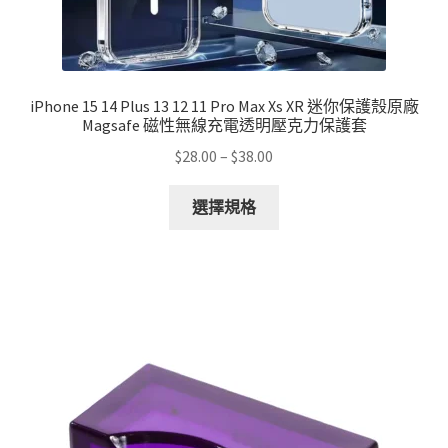
iPhone 15 14 Plus 13 12 11 Pro Max Xs XR 迷你保護殼原廠
Magsafe 磁性無線充電透明壓克力保護套
Price
$
28.00
–
$
38.00
range:
This
$28.00
選擇規格
product
through
has
$38.00
multiple
variants.
The
options
may
be
chosen
on