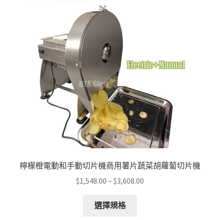
options
may
be
chosen
on
the
product
page
檸檬橙電動和手動切片機商用薯片蔬菜胡蘿蔔切片機
Price
$
1,548.00
–
$
3,608.00
range:
This
$1,548.00
選擇規格
product
through