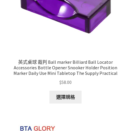
the
product
page
英式桌球 裁判 Ball marker Billiard Ball Locator
Accessories Bottle Opener Snooker Holder Position
Marker Daily Use Mini Tabletop The Supply Practical
$
58.00
This
選擇規格
product
has
multiple
variants.
The