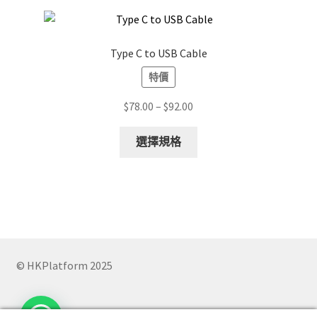
variants.
The
options
Type C to USB Cable
may
特價
be
chosen
Price
$
78.00
–
$
92.00
on
range:
the
This
$78.00
選擇規格
product
product
through
page
has
$92.00
multiple
variants.
The
options
may
© HKPlatform 2025
be
chosen
on