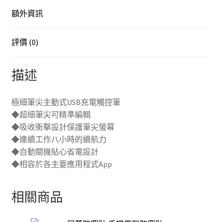
筆
額外資訊
數
量
評價 (0)
描述
極細筆尖主動式USB充電觸控筆
◆超細筆尖可精準編輯
◆吸收衝擊設計保護筆尖螢幕
◆連續工作八小時的續航力
◆自動關機貼心省電設計
◆相容於各主要應用程式App
相關商品