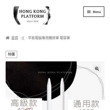
Skip
Skip
Menu
to
to
navigation
content
首頁
首頁
IT
平板電腦專用觸控筆 電容筆
商店
特價
我的帳戶
購物車
結帳