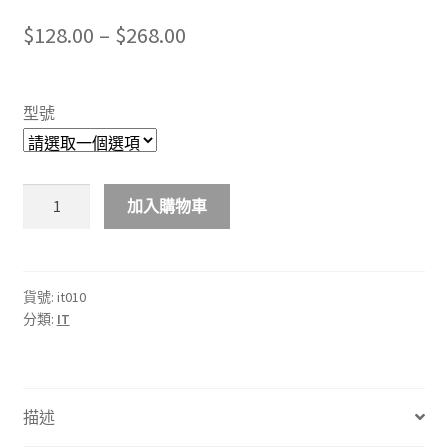
Price
$
128.00
–
$
268.00
range:
$128.00
型號
through
$268.00
平
加入購物車
板
電
腦
專
貨號:
it010
分類:
IT
用
觸
控
筆
描述
電
容