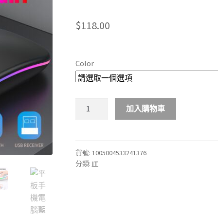
$
118.00
Color
平
加入購物車
板
手
機
電
貨號:
1005004533241376
分類:
IT
腦
藍
牙
無
線