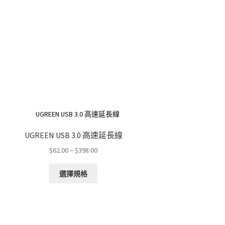
UGREEN USB 3.0 高速延長線
Price
$
62.00
–
$
398.00
range:
This
$62.00
選擇規格
product
through
has
$398.00
multiple
variants.
The