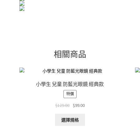
相關商品
小學生 兒童 防藍光眼鏡 經典款
特價
Original
Current
$
129.00
$
99.00
price
price
This
was:
is:
選擇規格
product
$129.00.
$99.00.
has
multiple