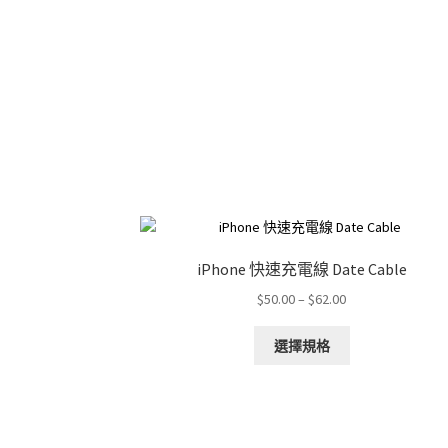
iPhone 快速充電線 Date Cable
Price
$
50.00
–
$
62.00
range:
This
$50.00
選擇規格
product
through
has
$62.00
multiple
variants.
The