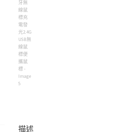
鼠
標
充
電
發
光
2.4G
USB
無
線
鼠
標
便
攜
鼠
標
數
描述
量