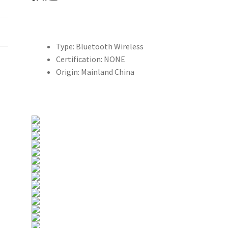
Type:
Bluetooth Wireless
Certification:
NONE
Origin:
Mainland China