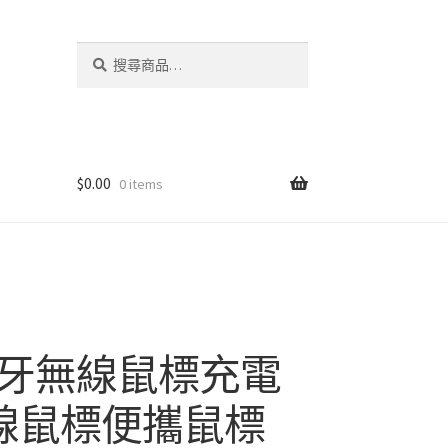
搜
搜
尋
尋
關
鍵
字:
$
0.00
0 items
牙無線鼠標充電
B無線鼠標便攜鼠標